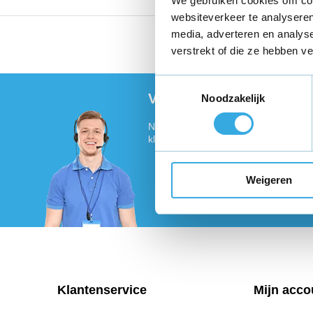
We gebruiken cookies om cont
websiteverkeer te analyseren
media, adverteren en analys
Vandaag voor 18:00 bes
verstrekt of die ze hebben v
Toestemmingsselectie
Vragen of meer informat
Noodzakelijk
Neem contact met ons op! Onze klant
klaar :)
Weigeren
Klantenservice
Mijn acco