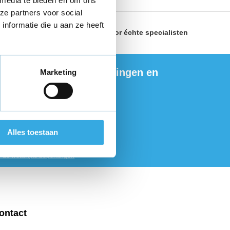
 media te bieden en om ons
ze partners voor social
nformatie die u aan ze heeft
land
Geselecteerd door
échte specialisten
ng de nieuwste aanbiedingen en
Marketing
ties
Alles toestaan
onneer
r de wettelijke beperkingen
ontact