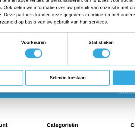
ent en advertenties te personaliseren, om functies voor social
. Ook delen we informatie over uw gebruik van onze site met on
e. Deze partners kunnen deze gegevens combineren met andere i
teld,
morgen in huis
*
Gratis verzending
binnen Neder
erzameld op basis van uw gebruik van hun services.
ie?
Volg ons
Ontva
Voorkeuren
Statistieken
promo
enservice staat voor je
Selectie toestaan
Ab
* Lees hie
unt
Categorieën
C