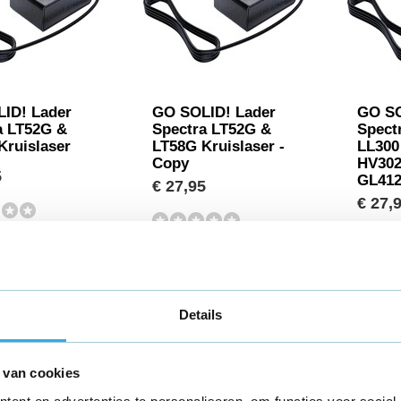
ID! Lader
GO SOLID! Lader
GO SO
a LT52G &
Spectra LT52G &
Spect
Kruislaser
LT58G Kruislaser -
LL300
Copy
HV302
5
GL412
€ 27,95
€ 27,
Details
 van cookies