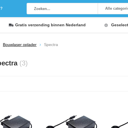
g?
Alle categor
Gratis verzending
binnen Nederland
Geselec
Bouwlaser oplader
Spectra
pectra
(3)