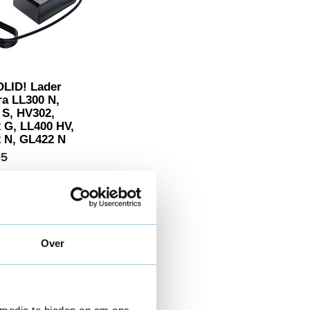
LID! Lader
ra LL300 N,
 S, HV302,
 G, LL400 HV,
 N, GL422 N
95
Over