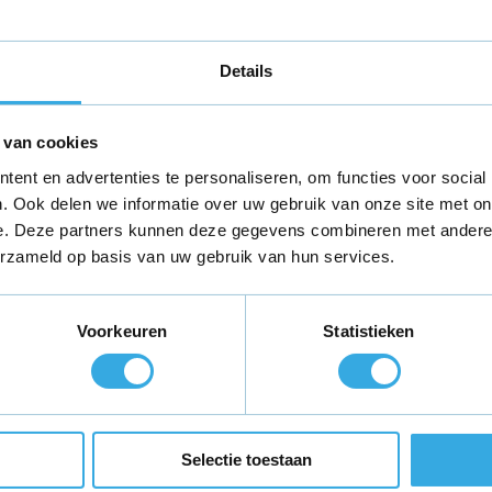
eter
Details
 van cookies
ent en advertenties te personaliseren, om functies voor social
. Ook delen we informatie over uw gebruik van onze site met on
9
e. Deze partners kunnen deze gegevens combineren met andere i
erzameld op basis van uw gebruik van hun services.
n hebben volledige internationaal erkende
rkeringen. Zo kunnen we garanderen dat uw
ruik is veilig.
Voorkeuren
Statistieken
teld,
morgen in huis
*
Gratis verzending
binnen Neder
Selectie toestaan