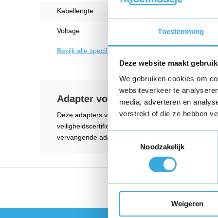
Kabellengte
1.8 M
Voltage
42 V
Toestemming
Bekijk alle specificaties
Deze website maakt gebruik
We gebruiken cookies om cont
websiteverkeer te analyseren
Adapter voor DOC Green ESA 191
media, adverteren en analys
verstrekt of die ze hebben v
Deze adapters voldoen aan alle wettelijke normen e
veiligheidscertificeringen zoals CE-, UL- en GS-ma
Toestemmingsselectie
vervangende adapter voor zowel privé als zakelijk geb
Noodzakelijk
Vandaag voor 18:00 bes
Weigeren