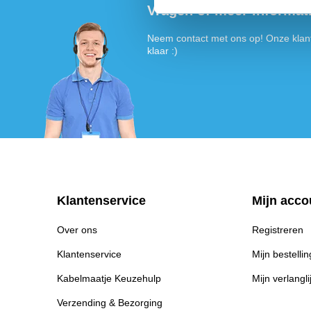
Vragen of meer informat
Neem contact met ons op! Onze klant
klaar :)
Klantenservice
Mijn acco
Over ons
Registreren
Klantenservice
Mijn bestelli
Kabelmaatje Keuzehulp
Mijn verlangli
Verzending & Bezorging