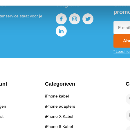
ie?
Volg ons
Ontva
promo
enservice staat voor je
Ab
* Lees hie
unt
Categorieën
C
iPhone kabel
ngen
iPhone adapters
jst
iPhone X Kabel
iPhone 8 Kabel