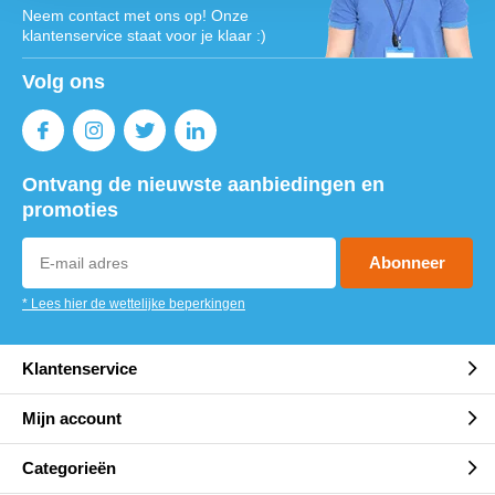
Neem contact met ons op! Onze
klantenservice staat voor je klaar :)
Volg ons
Ontvang de nieuwste aanbiedingen en
promoties
Abonneer
* Lees hier de wettelijke beperkingen
Klantenservice
Mijn account
Categorieën