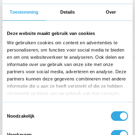
Voltage
12 V
Toestemming
Details
Over
Bekijk alle specificaties
Deze website maakt gebruik van cookies
Productomschrijving
We gebruiken cookies om content en advertenties te
Reviews
personaliseren, om functies voor social media te bieden
en om ons websiteverkeer te analyseren. Ook delen we
informatie over uw gebruik van onze site met onze
Share this product!
partners voor social media, adverteren en analyse. Deze
partners kunnen deze gegevens combineren met andere
informatie die u aan ze heeft verstrekt of die ze hebben
verzameld op basis van uw gebruik van hun services.
Recent bekeken
Toestemmingsselectie
Noodzakelijk
Voorkeuren