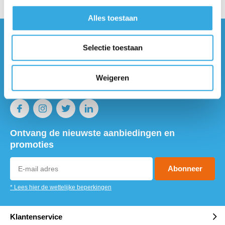
Alles toestaan
Vragen of meer informatie?
Selectie toestaan
Neem contact met ons op! Onze
klantenservice staat voor je klaar :)
Weigeren
Volg ons
Ontvang de nieuwste aanbiedingen en
promoties
Abonneer
* Lees hier de wettelijke beperkingen
Klantenservice