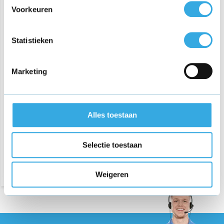
Voorkeuren
Statistieken
Marketing
Casio AD-12 keyboard
adapter
€ 21,95
Alles toestaan
Bezorging op maandag of
Selectie toestaan
dinsdag
Weigeren