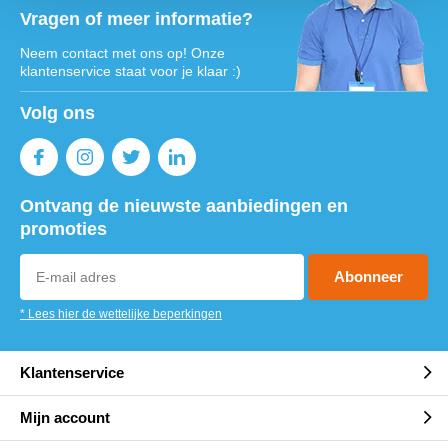
Vragen of meer informatie?
Neem contact met ons op! Onze
klantenservice staat voor je klaar :)
Volg ons
Ontvang de nieuwste aanbiedingen en
promoties
Abonneer
* Lees hier de wettelijke beperkingen
Klantenservice
Mijn account