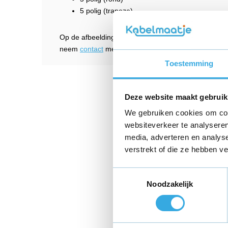
5 polig (trapeze)
Op de afbeeldingen bij de verschillende opladers zijn 
neem
contact
met ons op voor aanvullende informati
Toestemming
Deze website maakt gebruik
We gebruiken cookies om cont
websiteverkeer te analyseren
media, adverteren en analys
verstrekt of die ze hebben v
Toestemmingsselectie
Noodzakelijk