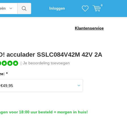
0
ieën
Inloggen
Klantenservice
! acculader SSLC084V42M 42V 2A
Je beoordeling toevoegen
()
ze:
*
en voor 18:00 uur besteld = morgen in huis!