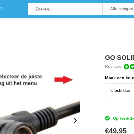
g?
Alle categor
GO SOLID
Reviews:
Maak een keu
Op werkdag
€
49,95