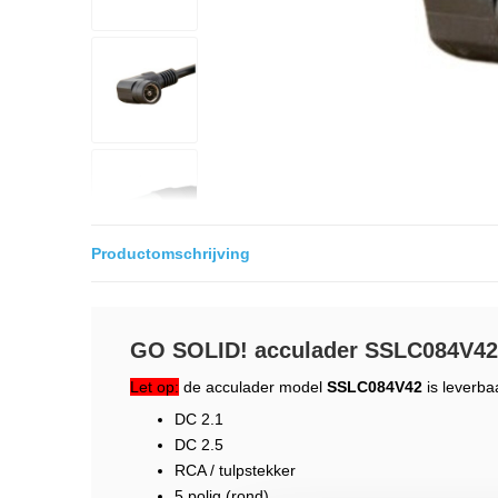
Productomschrijving
GO SOLID! acculader SSLC084V4
Let op:
de acculader model
SSLC084V42
is leverba
DC 2.1
DC 2.5
RCA / tulpstekker
5 polig (rond)