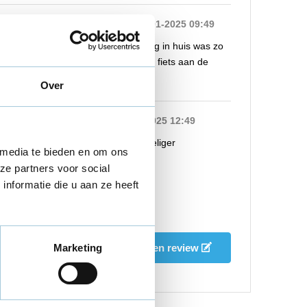
5 / 5
Door
Marcel g.
aan 18-01-2025 09:49
Hele snelle service de zelfde dag in huis was zo
verbaast en zo blij kon gelijk me fiets aan de
oplader hangen
Over
5 / 5
Door
Sven
aan 14-01-2025 12:49
Deze oplader is een stuk voordeliger
 media te bieden en om ons
ze partners voor social
nformatie die u aan ze heeft
Schrijf je eigen review
Marketing