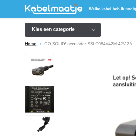
Welke kabel heb ik nodi
Kies een categorie
Home
GO SOLID! acculader SSLC084V42M 42V 2A