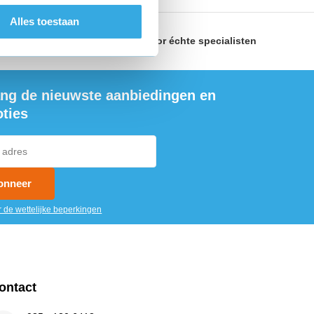
Alles toestaan
land
Geselecteerd door
échte specialisten
ng de nieuwste aanbiedingen en
ties
onneer
r de wettelijke beperkingen
ontact