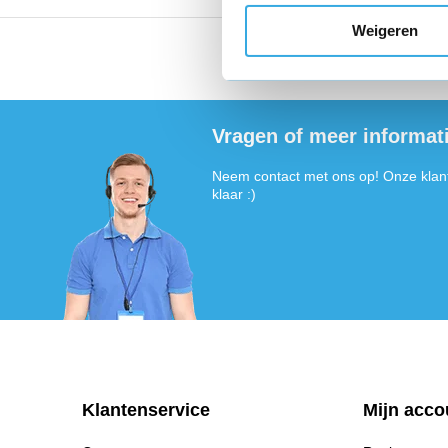
Weigeren
Vandaag voor 18:00 bes
Vragen of meer informat
Neem contact met ons op! Onze klant
klaar :)
Klantenservice
Mijn acco