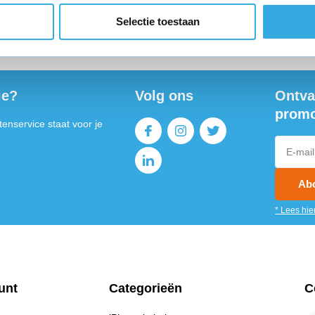
Selectie toestaan
teld,
morgen in huis
*
Gratis verzending
binnen Neder
ie?
Volg ons
Ontva
promo
enservice staat voor je
Ab
* Lees hie
unt
Categorieën
C