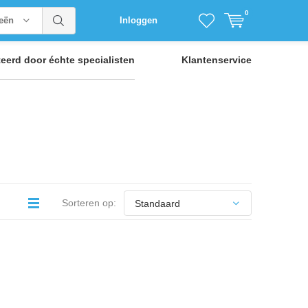
0
ieën
Inloggen
teerd door
échte specialisten
Klantenservice
Sorteren op: