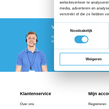
websiteverkeer te analyseren
media, adverteren en analys
Vandaag voor 18:00 bes
verstrekt of die ze hebben v
Toestemmingsselectie
Vragen of meer informat
Noodzakelijk
Neem contact met ons op! Onze klant
klaar :)
Weigeren
Klantenservice
Mijn acco
Over ons
Registreren