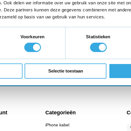
. Ook delen we informatie over uw gebruik van onze site met on
e. Deze partners kunnen deze gegevens combineren met andere i
teld,
morgen in huis
*
Gratis verzending
binnen Neder
erzameld op basis van uw gebruik van hun services.
ie?
Volg ons
Ontva
Voorkeuren
Statistieken
promo
enservice staat voor je
Ab
Selectie toestaan
* Lees hie
unt
Categorieën
C
iPhone kabel