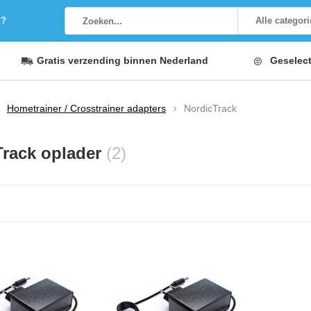
g?
Alle categor
Gratis verzending
binnen Nederland
Geselec
Hometrainer / Crosstrainer adapters
NordicTrack
Track oplader
(2)