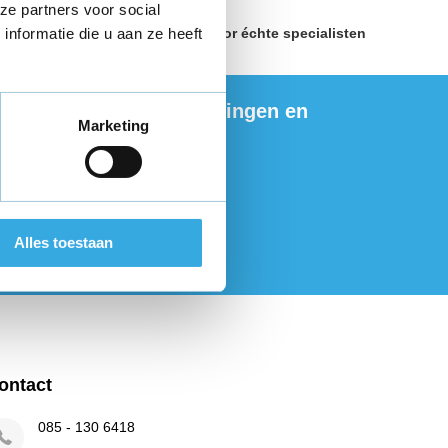
ze partners voor social
nformatie die u aan ze heeft
land
Geselecteerd door
échte specialisten
ng de nieuwste aanbiedingen en
Marketing
ties
onneer
Alles toestaan
r de wettelijke beperkingen
ontact
085 - 130 6418