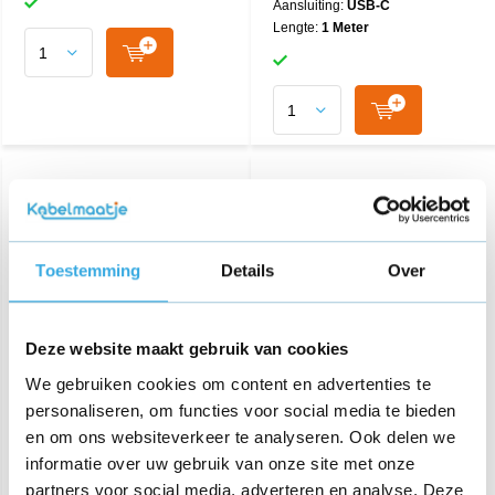
Aansluiting:
USB-C
Lengte:
1 Meter
Toestemming
Details
Over
Deze website maakt gebruik van cookies
iPhone Dual Usb-C
GO SOLID! - 3-Poort USB
We gebruiken cookies om content en advertenties te
Snellader 35W
Adapter 100W (USB A +
personaliseren, om functies voor social media te bieden
USB C + USB C)
en om ons websiteverkeer te analyseren. Ook delen we
€ 44,95
€ 59,95
informatie over uw gebruik van onze site met onze
partners voor social media, adverteren en analyse. Deze