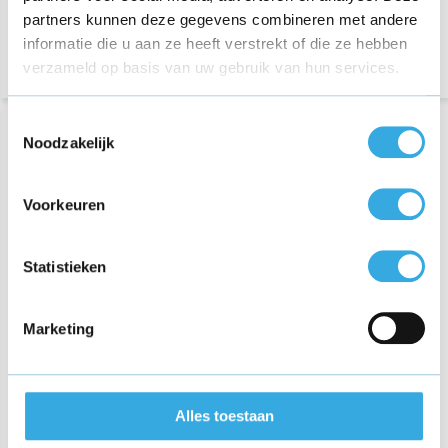
partners kunnen deze gegevens combineren met andere
informatie die u aan ze heeft verstrekt of die ze hebben
verzameld op basis van uw gebruik van hun services.
Toestemmingsselectie
Noodzakelijk
Voorkeuren
Statistieken
iPhone USB-C Fast
Charger 20 Watt + USB-C
Marketing
naar USB-C kabel 2 meter
€ 36,75
Alles toestaan