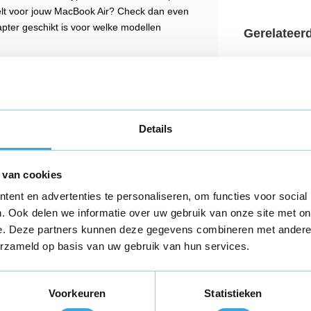
stelt voor jouw MacBook Air? Check dan even
apter geschikt is voor welke modellen
Gerelateer
DV
Details
Originele Ear
 van cookies
AudioJack
P-
€ 19,95
ent en advertenties te personaliseren, om functies voor social
. Ook delen we informatie over uw gebruik van onze site met on
e. Deze partners kunnen deze gegevens combineren met andere i
349 reviews
erzameld op basis van uw gebruik van hun services.
Aansluiting:
3,5
AudioJack
Verpakking:
Bulk
Voorkeuren
Statistieken
P-