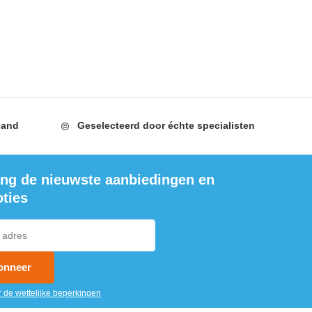
ontvangst van mijn kabel en ben super goed
geholpen door de klantenservice. Erg goede
service!
5 / 5
Door
Puck Broersen
aan 05-07-2019
09:53
Kwalitatief erg goede oplaadkabels en inderdaad
land
Geselecteerd door
échte specialisten
voor 24 uur besteld morgen in huis. Erg goede
service als je belt met een vraag. Wordt echt de
tijd genomen.
ng de nieuwste aanbiedingen en
ties
5 / 5
Door
Tamara - Vinkeveen
aan 04-06-
2019 13:01
Erg fijne service! Ik had per-ongeluk een
verkeerd huisnummer ingevoerd. Goed geholpen
onneer
aan de telefoon door fijne mensen! Oplader is
inmiddels binnen en is ook perfect. Goede prijs,
r de wettelijke beperkingen
kwaliteit. Dankjewel mensen!