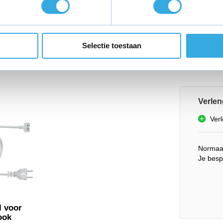
Selectie toestaan
NP
Verlen
Ver
Normaa
RM
Je besp
l voor
ook