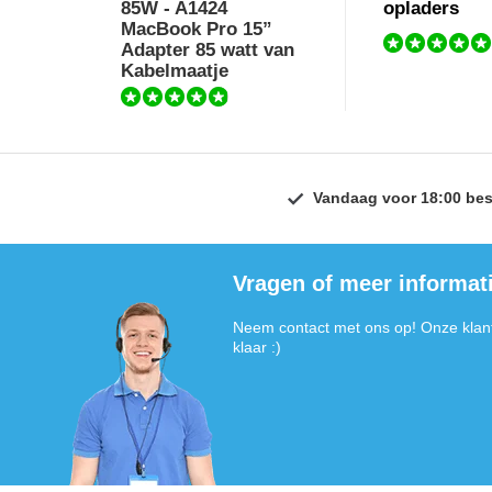
85W - A1424
opladers
MacBook Pro 15”
Adapter 85 watt van
Kabelmaatje
Vandaag voor 18:00 bes
Vragen of meer informat
Neem contact met ons op! Onze klant
klaar :)