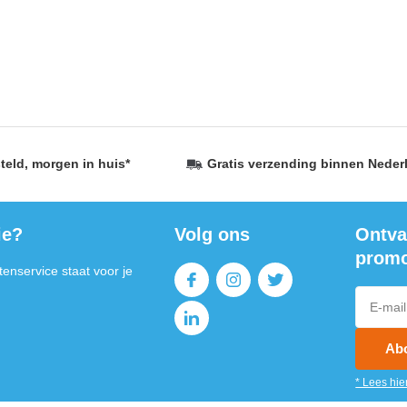
LH
teld,
morgen in huis
*
Gratis verzending
binnen Neder
PB
ie?
Volg ons
Ontva
promo
enservice staat voor je
Ab
* Lees hie
T-