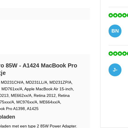
BN
ro 85W - A1424 MacBook Pro
J-
je
13, MD231CH/A, MD231LL/A, MD231ZP/A,
D761xx/A, Apple MacBook Air 15-inch,
213, ME662xx/A, Retina 2012, Retina
75xxx/A, MC976xx/A, ME664xx/A,
ook Pro A1398, A1425
SV
pladen
eladen met een type 2 85W Power Adapter.