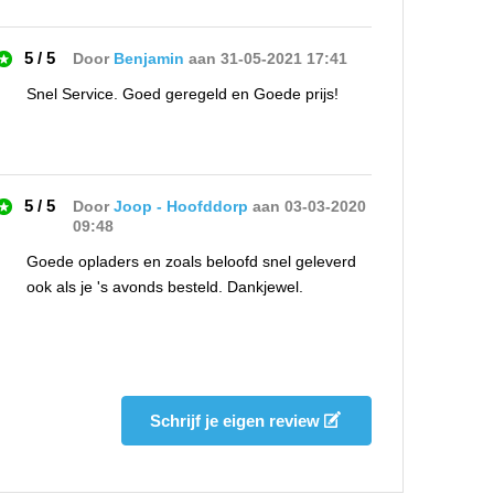
5 / 5
Door
Benjamin
aan 31-05-2021 17:41
Snel Service. Goed geregeld en Goede prijs!
5 / 5
Door
Joop - Hoofddorp
aan 03-03-2020
09:48
Goede opladers en zoals beloofd snel geleverd
ook als je 's avonds besteld. Dankjewel.
5 / 5
Door
Sandra van Veen
aan 28-02-2020
13:04
Prima webshop en snelle levering. Al 2x eerder
Schrijf je eigen review
besteld en altijd goed. Ik mis alleen wel de
allernieuwste snelle opladers..