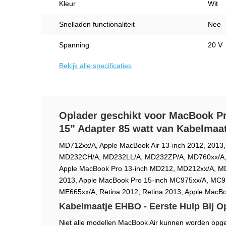
Kleur
Wit
Snelladen functionaliteit
Nee
Spanning
20 V
Bekijk alle specificaties
Oplader geschikt voor MacBook P
15” Adapter 85 watt van Kabelmaat
MD712xx/A, Apple MacBook Air 13-inch 2012, 20
MD232CH/A, MD232LL/A, MD232ZP/A, MD760xx/A, M
Apple MacBook Pro 13-inch MD212, MD212xx/A, MD
2013, Apple MacBook Pro 15-inch MC975xx/A, MC9
ME665xx/A, Retina 2012, Retina 2013, Apple MacB
Kabelmaatje EHBO - Eerste Hulp Bij O
Niet alle modellen MacBook Air kunnen worden opg