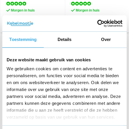
Morgen in huis
Morgen in huis
Toestemming
Details
Over
Deze website maakt gebruik van cookies
We gebruiken cookies om content en advertenties te
personaliseren, om functies voor social media te bieden
en om ons websiteverkeer te analyseren. Ook delen we
informatie over uw gebruik van onze site met onze
Originele Motorola USB
partners voor social media, adverteren en analyse. Deze
snellader 15W + USB-C
kabel Zwart
partners kunnen deze gegevens combineren met andere
informatie die u aan ze heeft verstrekt of die ze hebben
€ 24,95
verzameld op basis van uw gebruik van hun services.