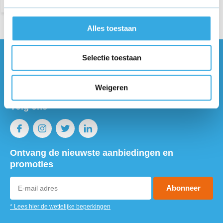
Alles toestaan
Selectie toestaan
Vragen of meer informatie?
Neem contact met ons op! Onze
klantenservice staat voor je klaar :)
Weigeren
Volg ons
Ontvang de nieuwste aanbiedingen en
promoties
Abonneer
* Lees hier de wettelijke beperkingen