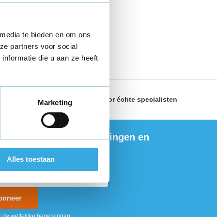
 media te bieden en om ons
ze partners voor social
nformatie die u aan ze heeft
land
Geselecteerd door
échte specialisten
Marketing
ng de nieuwste aanbiedingen en
ties
Alles toestaan
onneer
r de wettelijke beperkingen