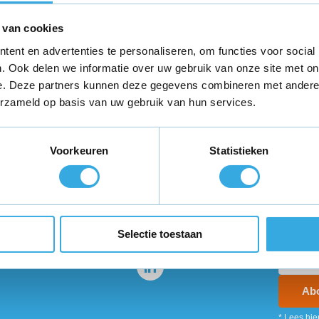
er
 van cookies
ent en advertenties te personaliseren, om functies voor social
. Ook delen we informatie over uw gebruik van onze site met on
e. Deze partners kunnen deze gegevens combineren met andere i
erzameld op basis van uw gebruik van hun services.
teld,
morgen in huis
*
Gratis verzending
binnen Neder
Voorkeuren
Statistieken
ie?
Volg ons
Ontva
promo
enservice staat voor je
Selectie toestaan
Ab
* Lees hie