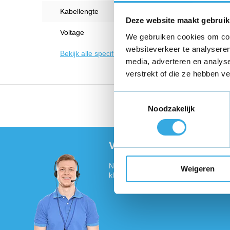
Kabellengte
1 Met
Deze website maakt gebruik
Voltage
6 V
We gebruiken cookies om cont
websiteverkeer te analyseren
Bekijk alle specificaties
media, adverteren en analys
verstrekt of die ze hebben v
Toestemmingsselectie
Vandaag voor 18:00 bes
Noodzakelijk
Vragen of meer informat
Neem contact met ons op! Onze klant
Weigeren
klaar :)