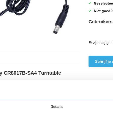
Geselectee
Niet goed?
Gebruikers
Er zijn nog gee
Schrijf je
ley CR8017B-SA4 Turntable
ey CR8017B-SA4 Turntable
Details