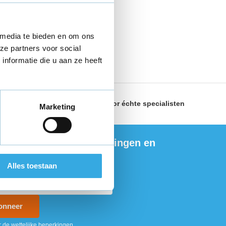
 media te bieden en om ons
ze partners voor social
nformatie die u aan ze heeft
land
Geselecteerd door
échte specialisten
Marketing
ng de nieuwste aanbiedingen en
ties
Alles toestaan
onneer
r de wettelijke beperkingen