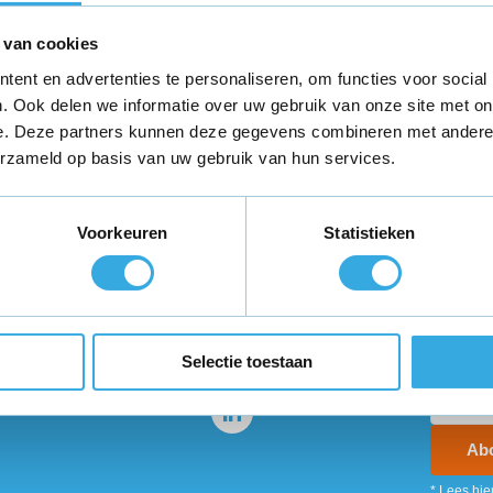
er
 van cookies
ent en advertenties te personaliseren, om functies voor social
. Ook delen we informatie over uw gebruik van onze site met on
e. Deze partners kunnen deze gegevens combineren met andere i
erzameld op basis van uw gebruik van hun services.
teld,
morgen in huis
*
Gratis verzending
binnen Neder
Voorkeuren
Statistieken
ie?
Volg ons
Ontva
promo
enservice staat voor je
Selectie toestaan
Ab
* Lees hie