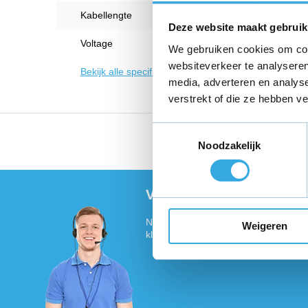
Kabellengte
1 Met
Deze website maakt gebruik
Voltage
5 V
We gebruiken cookies om cont
websiteverkeer te analyseren
Bekijk alle specificaties
media, adverteren en analys
verstrekt of die ze hebben v
Toestemmingsselectie
Vandaag voor 18:00 bes
Noodzakelijk
Vragen of meer informat
Neem contact met ons op! Onze klant
Weigeren
klaar :)