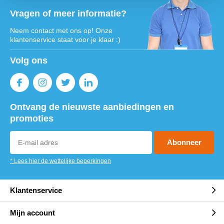
Vragen of meer informatie?
Neem contact met ons op! Onze
klantenservice staat voor je klaar :)
Volg ons
Ontvang de nieuwste aanbiedingen en
promoties
Abonneer
* Lees hier de wettelijke beperkingen
Klantenservice
Mijn account