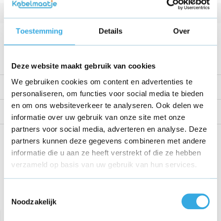
Kabellengte
1.5 Meter
Toestemming
Details
Over
Voltage
24 V
Bekijk alle specificaties
Deze website maakt gebruik van cookies
We gebruiken cookies om content en advertenties te
Productomschrijving
personaliseren, om functies voor social media te bieden
en om ons websiteverkeer te analyseren. Ook delen we
Reviews
informatie over uw gebruik van onze site met onze
partners voor social media, adverteren en analyse. Deze
Share this product!
partners kunnen deze gegevens combineren met andere
informatie die u aan ze heeft verstrekt of die ze hebben
verzameld op basis van uw gebruik van hun services.
Toestemmingsselectie
Recent bekeken
Noodzakelijk