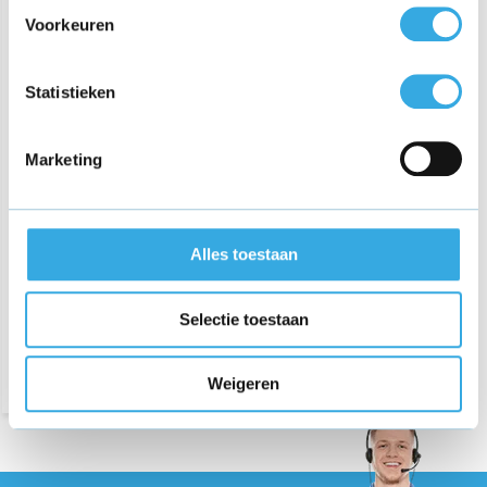
Voorkeuren
Statistieken
Marketing
Oplader geschikt voor
brother model PA-AD-001A
Alles toestaan
€ 31,95
Selectie toestaan
Morgen in huis
Weigeren