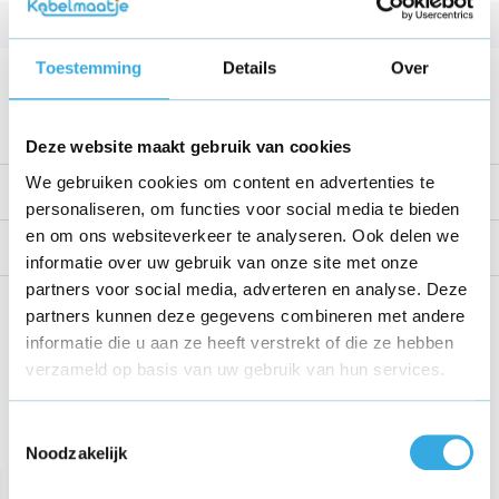
Kabellengte
1 Meter
Toestemming
Details
Over
Voltage
6 V
Bekijk alle specificaties
Deze website maakt gebruik van cookies
We gebruiken cookies om content en advertenties te
Productomschrijving
personaliseren, om functies voor social media te bieden
en om ons websiteverkeer te analyseren. Ook delen we
Reviews
informatie over uw gebruik van onze site met onze
partners voor social media, adverteren en analyse. Deze
Share this product!
partners kunnen deze gegevens combineren met andere
informatie die u aan ze heeft verstrekt of die ze hebben
verzameld op basis van uw gebruik van hun services.
Toestemmingsselectie
Recent bekeken
Noodzakelijk