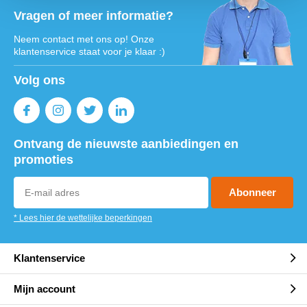
Vragen of meer informatie?
Neem contact met ons op! Onze
klantenservice staat voor je klaar :)
Volg ons
Ontvang de nieuwste aanbiedingen en
promoties
Abonneer
* Lees hier de wettelijke beperkingen
Klantenservice
Mijn account