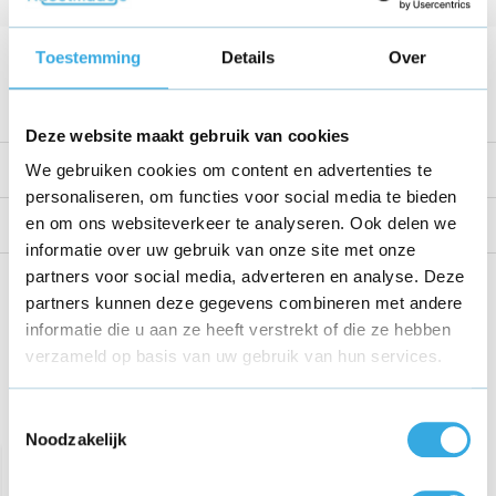
Kabellengte
1.5 Meter
Voltage
6 V
Toestemming
Details
Over
Bekijk alle specificaties
Deze website maakt gebruik van cookies
Productomschrijving
We gebruiken cookies om content en advertenties te
personaliseren, om functies voor social media te bieden
en om ons websiteverkeer te analyseren. Ook delen we
Reviews
informatie over uw gebruik van onze site met onze
partners voor social media, adverteren en analyse. Deze
Share this product!
partners kunnen deze gegevens combineren met andere
informatie die u aan ze heeft verstrekt of die ze hebben
verzameld op basis van uw gebruik van hun services.
Toestemmingsselectie
Recent bekeken
Noodzakelijk