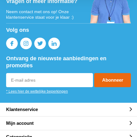
Vragen of meer informatie?
Neem contact met ons op! Onze
klantenservice staat voor je klaar :)
Volg ons
Ontvang de nieuwste aanbiedingen en
promoties
Abonneer
* Lees hier de wettelijke beperkingen
Klantenservice
Mijn account