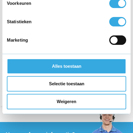
Voorkeuren
Statistieken
Marketing
Oplader voor Burrel S12HD
wildcamera
Alles toestaan
€ 21,95
Selectie toestaan
Morgen in huis
Weigeren