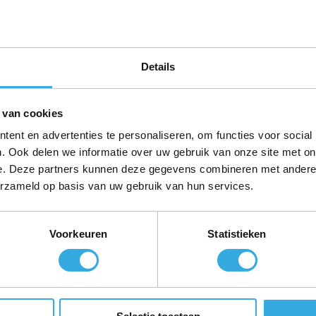
er
Details
 van cookies
ent en advertenties te personaliseren, om functies voor social
. Ook delen we informatie over uw gebruik van onze site met on
S Massage MHA012002
e. Deze partners kunnen deze gegevens combineren met andere i
erzameld op basis van uw gebruik van hun services.
m
contact
met ons op voor aanvullende
Voorkeuren
Statistieken
teld,
morgen in huis
*
Gratis verzending
binnen Neder