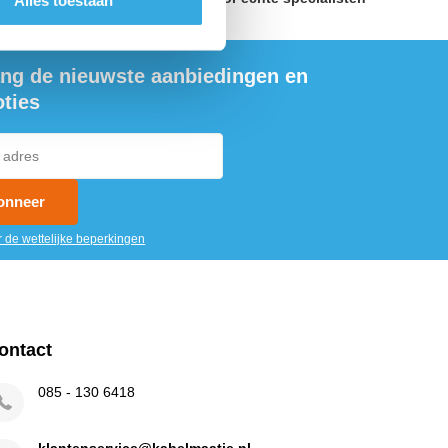
Alles toestaan
ng de nieuwste aanbiedingen en
ties
onneer
r de wettelijke beperkingen
ontact
085 - 130 6418