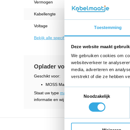
Vermogen
12 W
Kabellengte
1 Met
Voltage
8.5 V
Toestemming
Bekijk alle specificaties
Deze website maakt gebruik
We gebruiken cookies om cont
websiteverkeer te analyseren
Oplader voor geschikt voor MOS
media, adverteren en analys
Geschikt voor:
verstrekt of die ze hebben v
MOSS Massage MHA012002
Toestemmingsselectie
Staat uw type
massagegun oplder
er niet bij? Nee
Noodzakelijk
informatie en wij helpen u graag verder.
Vandaag voor 18:00 bes