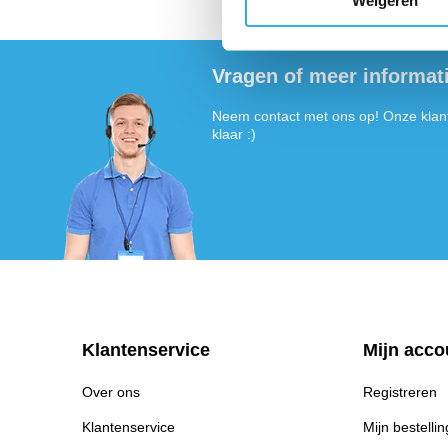
Weigeren
Vragen of meer informat
Neem contact met ons op! Onze klant
klaar :)
Klantenservice
Mijn acco
Over ons
Registreren
Klantenservice
Mijn bestelli