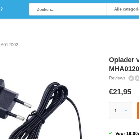
g?
Alle categor
MHA012002
Oplader 
MHA0120
Reviews:
€
21,95
Voor 18:00