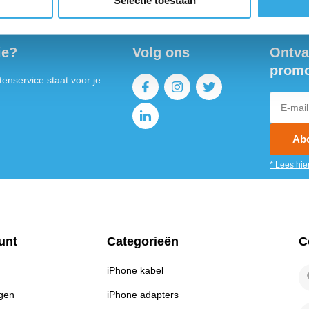
Selectie toestaan
ie?
Volg ons
Ontva
promo
enservice staat voor je
Ab
* Lees hie
unt
Categorieën
C
iPhone kabel
ngen
iPhone adapters