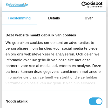
Vermogen
13.5 W
Kabellengte
1 Meter
Toestemming
Details
Over
Voltage
26,5 V
Bekijk alle specificaties
Deze website maakt gebruik van cookies
We gebruiken cookies om content en advertenties te
Productomschrijving
personaliseren, om functies voor social media te bieden
en om ons websiteverkeer te analyseren. Ook delen we
informatie over uw gebruik van onze site met onze
Reviews
partners voor social media, adverteren en analyse. Deze
partners kunnen deze gegevens combineren met andere
Share this product!
informatie die u aan ze heeft verstrekt of die ze hebben
verzameld op basis van uw gebruik van hun services.
Toestemmingsselectie
Noodzakelijk
Recent bekeken