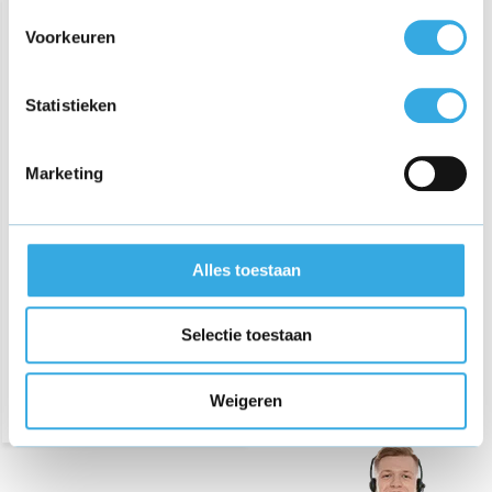
Voorkeuren
Statistieken
Marketing
Oplader voor Hyundai
draadloze steelstofzuiger -
160W
Alles toestaan
€ 28,95
Selectie toestaan
Morgen in huis
Weigeren