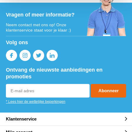
Vragen of meer informatie?
Neem contact met ons op! Onze
klantenservice staat voor je klaar :)
Volg ons
Ontvang de nieuwste aanbiedingen en
promoties
Abonneer
* Lees hier de wettelijke beperkingen
Klantenservice