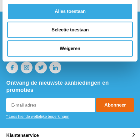
Alles toestaan
Vragen of meer informatie?
Selectie toestaan
Neem contact met ons op! Onze
klantenservice staat voor je klaar :)
Weigeren
Volg ons
Ontvang de nieuwste aanbiedingen en
promoties
Abonneer
* Lees hier de wettelijke beperkingen
Klantenservice