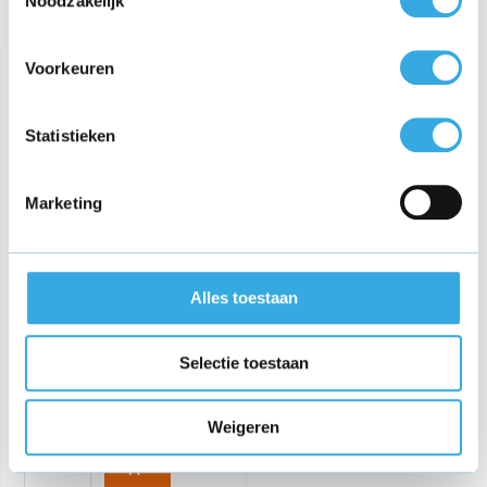
Noodzakelijk
Recent bekeken
Voorkeuren
Statistieken
Marketing
Oplader voor Zebra
105934-053 printer
Alles toestaan
€ 29,95
Selectie toestaan
Bezorging op maandag of
dinsdag
Weigeren