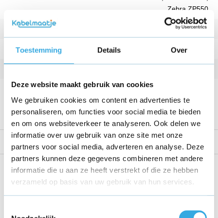
Zebra ZP550
Kleur
Zwart
Vermogen
72 W
Toestemming
Details
Over
Kabellengte
1.8 Meter
Deze website maakt gebruik van cookies
Voltage
24 V
We gebruiken cookies om content en advertenties te
Bekijk alle specificaties
personaliseren, om functies voor social media te bieden
en om ons websiteverkeer te analyseren. Ook delen we
informatie over uw gebruik van onze site met onze
Reviews
partners voor social media, adverteren en analyse. Deze
partners kunnen deze gegevens combineren met andere
Share this product!
informatie die u aan ze heeft verstrekt of die ze hebben
verzameld op basis van uw gebruik van hun services.
Toestemmingsselectie