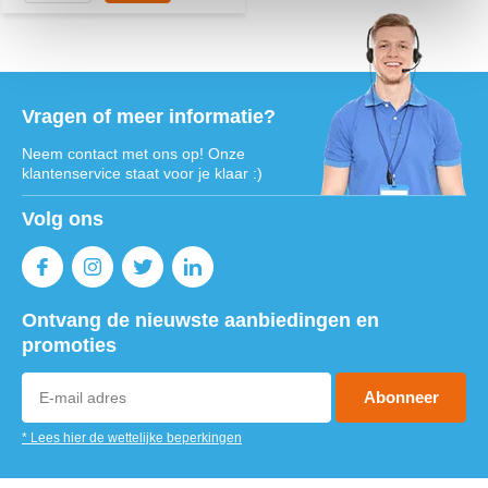
Vragen of meer informatie?
Neem contact met ons op! Onze
klantenservice staat voor je klaar :)
Volg ons
Ontvang de nieuwste aanbiedingen en
promoties
Abonneer
* Lees hier de wettelijke beperkingen