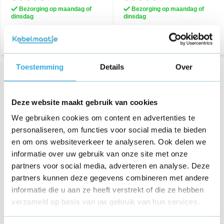
Bezorging op maandag of
Bezorging op maandag of
dinsdag
dinsdag
Toestemming
Details
Over
Deze website maakt gebruik van cookies
We gebruiken cookies om content en advertenties te
personaliseren, om functies voor social media te bieden
en om ons websiteverkeer te analyseren. Ook delen we
informatie over uw gebruik van onze site met onze
Oplader voor House of
Oplader voor House of
partners voor social media, adverteren en analyse. Deze
Marley Stir it up
Marley Get Together 2
partners kunnen deze gegevens combineren met andere
informatie die u aan ze heeft verstrekt of die ze hebben
€ 22,95
€ 17,95
verzameld op basis van uw gebruik van hun services.