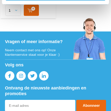
Vragen of meer informatie?
Neem contact met ons op! Onze
klantenservice staat voor je klaar :)
Volg ons
Ontvang de nieuwste aanbiedingen en
promoties
Abonneer