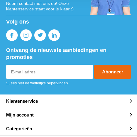
Neem contact met ons op! Onze
klantenservice staat voor je klaar :)
Volg ons
Ontvang de nieuwste aanbiedingen en
promoties
Abonneer
* Lees hier de wettelijke beperkingen
Klantenservice
Mijn account
Categorieën