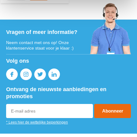
Vragen of meer informatie?
Neem contact met ons op! Onze
klantenservice staat voor je klaar :)
Volg ons
Ontvang de nieuwste aanbiedingen en
promoties
Abonneer
* Lees hier de wettelijke beperkingen