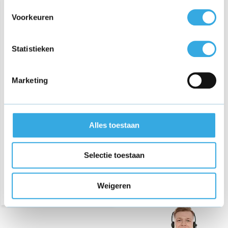
Voorkeuren
Statistieken
Marketing
Adapter voor Boss GT-1
Guitar Effects Processor
Alles toestaan
€ 22,95
Selectie toestaan
Morgen in huis
Weigeren