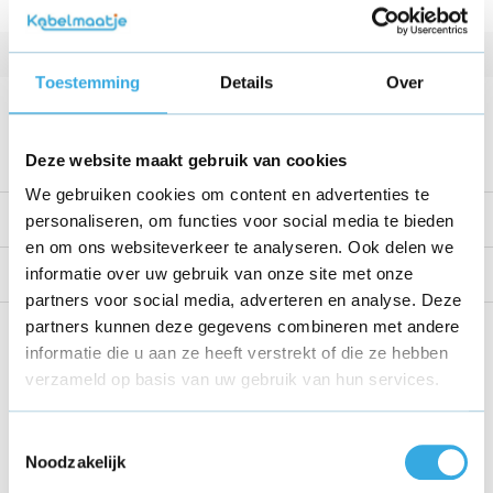
Vermogen
18 W
Kabellengte
1 Meter
Toestemming
Details
Over
Voltage
9 V
Bekijk alle specificaties
Deze website maakt gebruik van cookies
We gebruiken cookies om content en advertenties te
Productomschrijving
personaliseren, om functies voor social media te bieden
en om ons websiteverkeer te analyseren. Ook delen we
informatie over uw gebruik van onze site met onze
Reviews
partners voor social media, adverteren en analyse. Deze
partners kunnen deze gegevens combineren met andere
Share this product!
informatie die u aan ze heeft verstrekt of die ze hebben
verzameld op basis van uw gebruik van hun services.
Toestemmingsselectie
Noodzakelijk
Recent bekeken