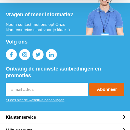
Vragen of meer informatie?
Neem contact met ons op! Onze
klantenservice staat voor je klaar :)
Volg ons
Ontvang de nieuwste aanbiedingen en
promoties
Abonneer
* Lees hier de wettelijke beperkingen
Klantenservice