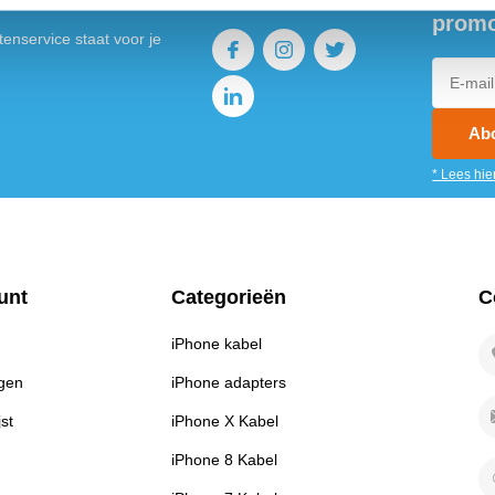
promo
enservice staat voor je
Ab
* Lees hie
unt
Categorieën
C
iPhone kabel
ngen
iPhone adapters
jst
iPhone X Kabel
iPhone 8 Kabel