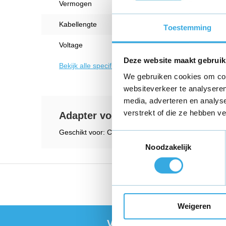
Vermogen
25 W
Kabellengte
1.5 M
Toestemming
Voltage
12 V
Deze website maakt gebruik
Bekijk alle specificaties
We gebruiken cookies om cont
websiteverkeer te analyseren
media, adverteren en analys
verstrekt of die ze hebben v
Adapter voor Casio CTK-150, CTK-
Geschikt voor: Casio CTK-150, CTK-230, CT-625, 
Toestemmingsselectie
Noodzakelijk
Vandaag voor 18:00 bes
Weigeren
Vragen of meer informat