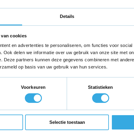
eter
Details
 van cookies
ent en advertenties te personaliseren, om functies voor social
. Ook delen we informatie over uw gebruik van onze site met on
e. Deze partners kunnen deze gegevens combineren met andere i
erzameld op basis van uw gebruik van hun services.
230, CT-625, CT-638 keyboard
CT-638 keyboard
Voorkeuren
Statistieken
teld,
morgen in huis
*
Gratis verzending
binnen Neder
Selectie toestaan
ie?
Volg ons
Ontva