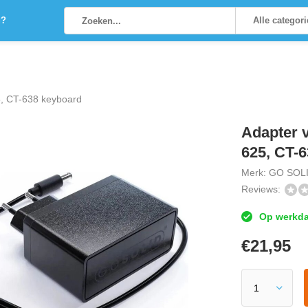
g?
Alle categor
, CT-638 keyboard
Adapter 
625, CT-
Merk:
GO SOLI
Reviews:
Op werkdag
€
21,95