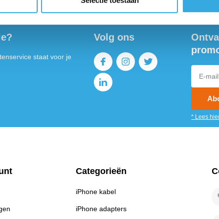
Selectie toestaan
ie?
Volg ons
Ontva
promo
enservice staat voor je
Ab
* Lees hie
unt
Categorieën
C
iPhone kabel
ngen
iPhone adapters