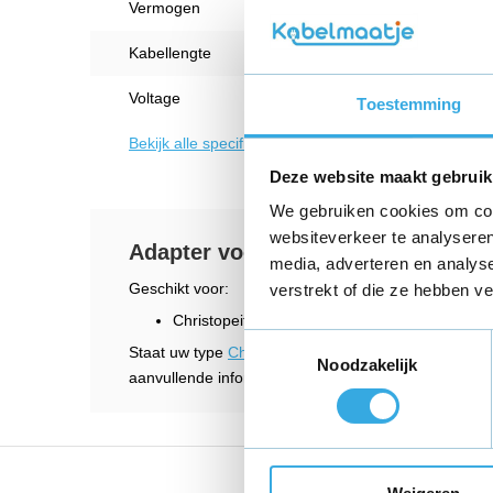
Vermogen
12 W
Kabellengte
1 Met
Voltage
6 V
Toestemming
Bekijk alle specificaties
Deze website maakt gebruik
We gebruiken cookies om cont
websiteverkeer te analyseren
Adapter voor Christopeit ET 2 / E
media, adverteren en analys
Geschikt voor:
verstrekt of die ze hebben v
Christopeit ET 6 hometrainer
Toestemmingsselectie
Staat uw type
Christopeit hometrainer oplader
er ni
Noodzakelijk
aanvullende informatie en wij helpen u graag verder
Vandaag voor 18:00 bes