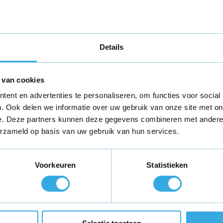
er
Details
 van cookies
ent en advertenties te personaliseren, om functies voor social
. Ook delen we informatie over uw gebruik van onze site met on
T2 hometrainer
e. Deze partners kunnen deze gegevens combineren met andere i
erzameld op basis van uw gebruik van hun services.
et bij? Neem
contact
met ons op voor
Voorkeuren
Statistieken
.
teld,
morgen in huis
*
Gratis verzending
binnen Neder