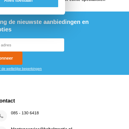
Alles toestaan
ng de nieuwste aanbiedingen en
ties
onneer
r de wettelijke beperkingen
ontact
085 - 130 6418