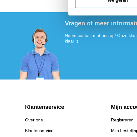
Weigeren
Vragen of meer informat
Neem contact met ons op! Onze klant
klaar :)
Klantenservice
Mijn acco
Over ons
Registreren
Klantenservice
Mijn bestelli