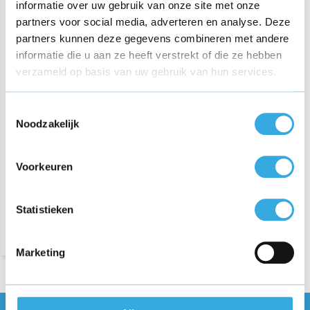
informatie over uw gebruik van onze site met onze
partners voor social media, adverteren en analyse. Deze
partners kunnen deze gegevens combineren met andere
informatie die u aan ze heeft verstrekt of die ze hebben
verzameld op basis van uw gebruik van hun services.
Toestemmingsselectie
Adapter voor Dymo 40076
Noodzakelijk
labelmanager
€ 24,95
Voorkeuren
Morgen in huis
Statistieken
Marketing