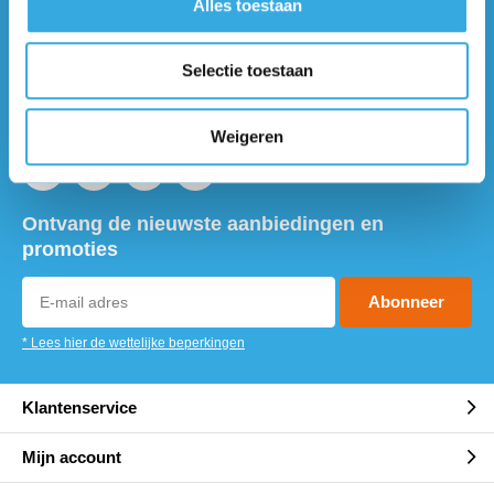
Alles toestaan
Vragen of meer informatie?
Neem contact met ons op! Onze
Selectie toestaan
klantenservice staat voor je klaar :)
Volg ons
Weigeren
Ontvang de nieuwste aanbiedingen en
promoties
Abonneer
* Lees hier de wettelijke beperkingen
Klantenservice
Mijn account