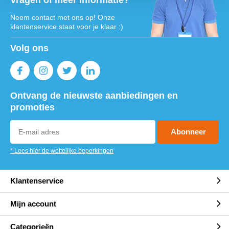
Vragen of meer informatie?
Neem contact met ons op! Onze
klantenservice staat voor je klaar :)
Volg ons
Ontvang de nieuwste aanbiedingen en
promoties
Abonneer
* Lees hier de wettelijke beperkingen
Klantenservice
Mijn account
Categorieën