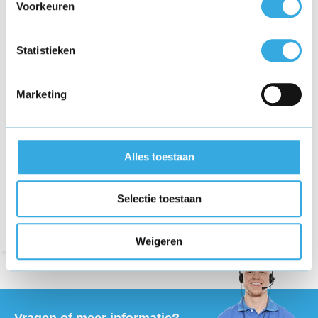
Voorkeuren
Statistieken
Marketing
Adapter voor Hatch Baby
Rest, Rest+ en Rest Mini
Night Light
Alles toestaan
€ 20,95
Morgen in huis
Selectie toestaan
Weigeren