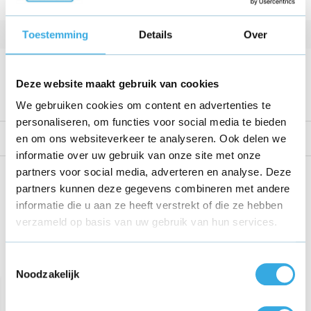
Vermogen
5 W
Toestemming
Details
Over
Kabellengte
150 Meter
Voltage
5 V
Deze website maakt gebruik van cookies
Bekijk alle specificaties
We gebruiken cookies om content en advertenties te
personaliseren, om functies voor social media te bieden
Reviews
en om ons websiteverkeer te analyseren. Ook delen we
informatie over uw gebruik van onze site met onze
partners voor social media, adverteren en analyse. Deze
Share this product!
partners kunnen deze gegevens combineren met andere
informatie die u aan ze heeft verstrekt of die ze hebben
verzameld op basis van uw gebruik van hun services.
Toestemmingsselectie
Recent bekeken
Noodzakelijk