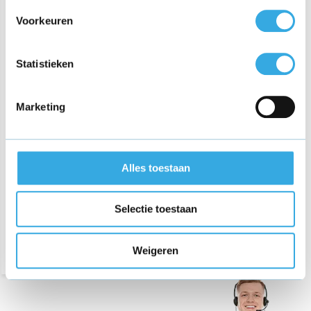
Voorkeuren
Statistieken
Marketing
Adapter voor Phaewo FW-
H85B Electric Scooter 42V
- 2A
Alles toestaan
€ 39,95
Selectie toestaan
Bezorging op maandag of
dinsdag
Weigeren