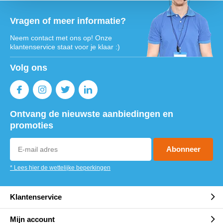
Vragen of meer informatie?
Neem contact met ons op! Onze
klantenservice staat voor je klaar :)
Volg ons
Ontvang de nieuwste aanbiedingen en
promoties
Abonneer
* Lees hier de wettelijke beperkingen
Klantenservice
Mijn account