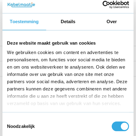
Kabellengte
1 Meter
Voltage
42 V
Toestemming
Details
Over
Bekijk alle specificaties
Deze website maakt gebruik van cookies
We gebruiken cookies om content en advertenties te
Productomschrijving
personaliseren, om functies voor social media te bieden
en om ons websiteverkeer te analyseren. Ook delen we
Reviews
informatie over uw gebruik van onze site met onze
partners voor social media, adverteren en analyse. Deze
Share this product!
partners kunnen deze gegevens combineren met andere
informatie die u aan ze heeft verstrekt of die ze hebben
verzameld op basis van uw gebruik van hun services.
Toestemmingsselectie
Recent bekeken
Noodzakelijk