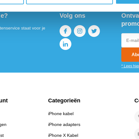
ie?
Volg ons
Ontva
promo
enservice staat voor je
Ab
* Lees hie
unt
Categorieën
C
iPhone kabel
ngen
iPhone adapters
jst
iPhone X Kabel