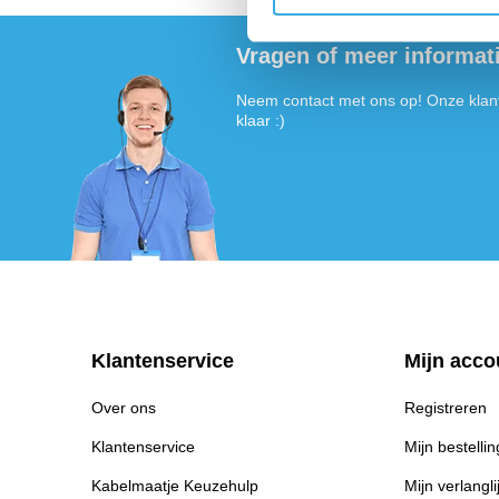
Vragen of meer informat
Neem contact met ons op! Onze klant
klaar :)
Klantenservice
Mijn acco
Over ons
Registreren
Klantenservice
Mijn bestelli
Kabelmaatje Keuzehulp
Mijn verlangli