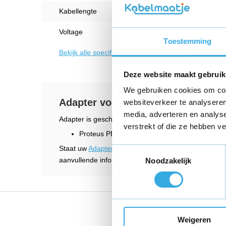
Kabellengte
1.5 M
Voltage
6 V
Toestemming
Bekijk alle specificaties
Deze website maakt gebruik
We gebruiken cookies om cont
Adapter voor Proteus PEC-3550 ho
websiteverkeer te analyseren
media, adverteren en analys
Adapter is geschikt voor
verstrekt of die ze hebben v
Proteus PEC-3550 hometrainer
Staat uw
Adapter voor Proteus
hometrainer type er 
Toestemmingsselectie
aanvullende informatie en wij helpen u graag verder
Noodzakelijk
Vandaag voor 18:00 bes
Weigeren