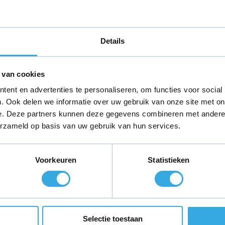
eter
Details
 van cookies
ent en advertenties te personaliseren, om functies voor social
metrainer
. Ook delen we informatie over uw gebruik van onze site met on
e. Deze partners kunnen deze gegevens combineren met andere i
erzameld op basis van uw gebruik van hun services.
niet bij? Neem
contact
met ons op voor
.
Voorkeuren
Statistieken
teld,
morgen in huis
*
Gratis verzending
binnen Neder
Selectie toestaan