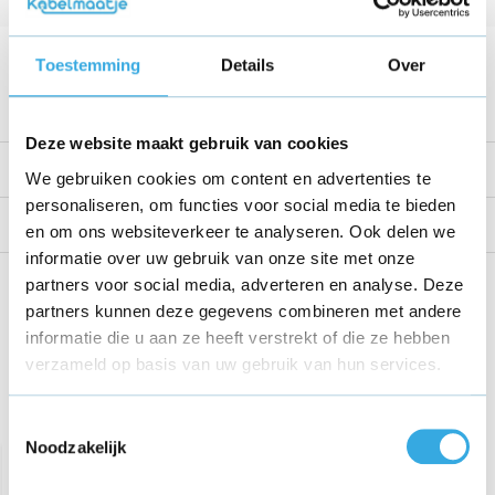
Kabellengte
1 Meter
Voltage
12 V
Toestemming
Details
Over
Bekijk alle specificaties
Deze website maakt gebruik van cookies
Productomschrijving
We gebruiken cookies om content en advertenties te
personaliseren, om functies voor social media te bieden
Reviews
en om ons websiteverkeer te analyseren. Ook delen we
informatie over uw gebruik van onze site met onze
Share this product!
partners voor social media, adverteren en analyse. Deze
partners kunnen deze gegevens combineren met andere
informatie die u aan ze heeft verstrekt of die ze hebben
verzameld op basis van uw gebruik van hun services.
Recent bekeken
Toestemmingsselectie
Noodzakelijk