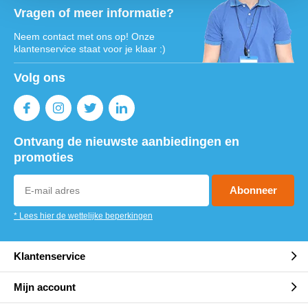
Vragen of meer informatie?
Neem contact met ons op! Onze
klantenservice staat voor je klaar :)
Volg ons
Ontvang de nieuwste aanbiedingen en
promoties
Abonneer
* Lees hier de wettelijke beperkingen
Klantenservice
Mijn account