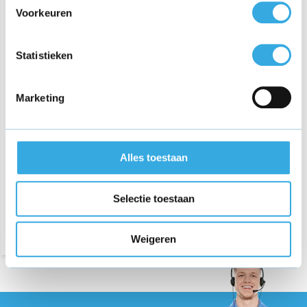
Voorkeuren
Statistieken
Marketing
Adapter voor Yamaha PSR-
295 keyboard
€ 22,95
Alles toestaan
Bezorging op maandag of
Selectie toestaan
dinsdag
Weigeren