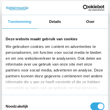
Vermogen
18 W
Kabellengte
1 Meter
Toestemming
Details
Over
Voltage
12 V
Bekijk alle specificaties
Deze website maakt gebruik van cookies
We gebruiken cookies om content en advertenties te
personaliseren, om functies voor social media te bieden
Productomschrijving
en om ons websiteverkeer te analyseren. Ook delen we
informatie over uw gebruik van onze site met onze
Reviews
partners voor social media, adverteren en analyse. Deze
partners kunnen deze gegevens combineren met andere
Share this product!
informatie die u aan ze heeft verstrekt of die ze hebben
verzameld op basis van uw gebruik van hun services.
Toestemmingsselectie
Noodzakelijk