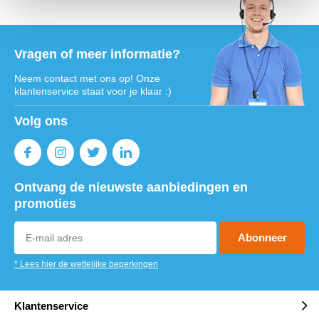
Vragen of meer informatie?
Neem contact met ons op! Onze
klantenservice staat voor je klaar :)
Volg ons
Ontvang de nieuwste aanbiedingen en
promoties
Abonneer
* Lees hier de wettelijke beperkingen
Klantenservice