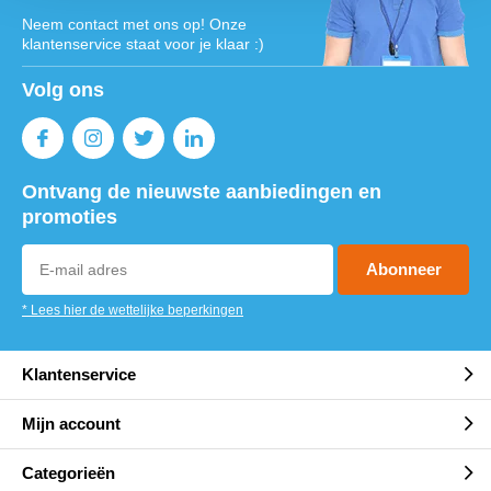
Neem contact met ons op! Onze
klantenservice staat voor je klaar :)
Volg ons
Ontvang de nieuwste aanbiedingen en
promoties
Abonneer
* Lees hier de wettelijke beperkingen
Klantenservice
Mijn account
Categorieën