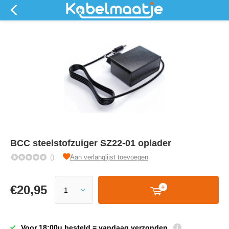
BCC steelstofzuiger SZ22-01 oplader
()
Aan verlanglijst toevoegen
€
20,95
Voor 18:00u besteld = vandaag verzonden