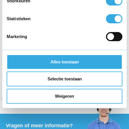
Voorkeuren
Statistieken
Marketing
BCC steelstofzuiger SZ22-
01 oplader
€ 20,95
Alles toestaan
Morgen in huis
Selectie toestaan
Weigeren
Vragen of meer informatie?