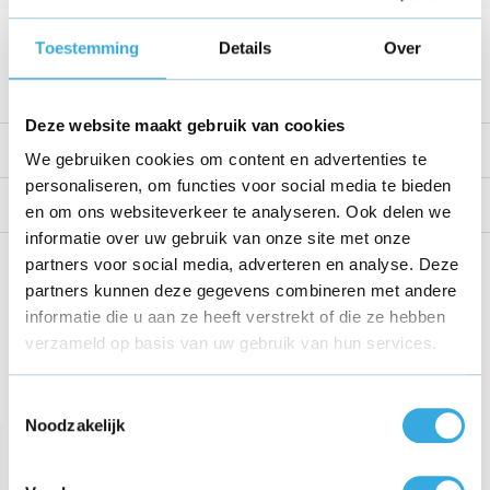
Voltage
32 V
Toestemming
Details
Over
Bekijk alle specificaties
Deze website maakt gebruik van cookies
Productomschrijving
We gebruiken cookies om content en advertenties te
personaliseren, om functies voor social media te bieden
Reviews
en om ons websiteverkeer te analyseren. Ook delen we
informatie over uw gebruik van onze site met onze
Share this product!
partners voor social media, adverteren en analyse. Deze
partners kunnen deze gegevens combineren met andere
informatie die u aan ze heeft verstrekt of die ze hebben
verzameld op basis van uw gebruik van hun services.
Recent bekeken
Toestemmingsselectie
Noodzakelijk