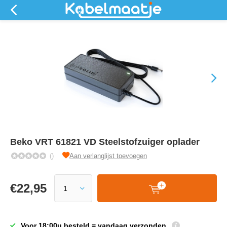
Beko VRT 61821 VD Steelstofzuiger oplader
()
Aan verlanglijst toevoegen
€
22,95
Voor 18:00u besteld = vandaag verzonden