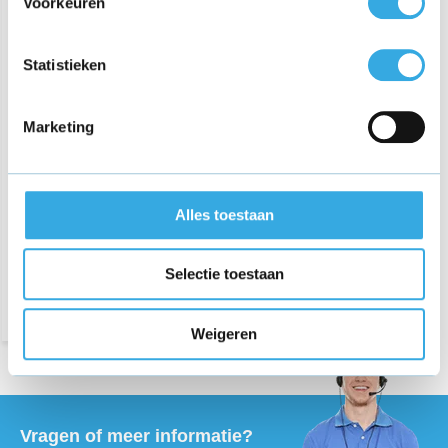
Voorkeuren
Statistieken
Marketing
Beko VRT 61821 VD
Steelstofzuiger oplader
€ 22,95
Alles toestaan
Morgen in huis
Selectie toestaan
Weigeren
Vragen of meer informatie?