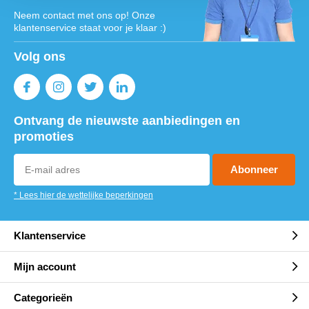
Neem contact met ons op! Onze
klantenservice staat voor je klaar :)
Volg ons
Ontvang de nieuwste aanbiedingen en
promoties
Abonneer
* Lees hier de wettelijke beperkingen
Klantenservice
Mijn account
Categorieën