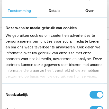
Voltage
22 V
Toestemming
Details
Over
Bekijk alle specificaties
Deze website maakt gebruik van cookies
Productomschrijving
We gebruiken cookies om content en advertenties te
personaliseren, om functies voor social media te bieden
Reviews
en om ons websiteverkeer te analyseren. Ook delen we
informatie over uw gebruik van onze site met onze
Share this product!
partners voor social media, adverteren en analyse. Deze
partners kunnen deze gegevens combineren met andere
informatie die u aan ze heeft verstrekt of die ze hebben
verzameld op basis van uw gebruik van hun services.
Recent bekeken
Toestemmingsselectie
Noodzakelijk