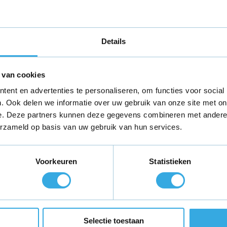
eter
Details
 van cookies
ent en advertenties te personaliseren, om functies voor social
ader
. Ook delen we informatie over uw gebruik van onze site met on
e. Deze partners kunnen deze gegevens combineren met andere i
erzameld op basis van uw gebruik van hun services.
? Neem
contact
met ons op voor aanvullende
Voorkeuren
Statistieken
teld,
morgen in huis
*
Gratis verzending
binnen Neder
Selectie toestaan