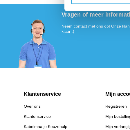
Vragen of meer informat
Neem contact met ons op! Onze klant
klaar :)
Klantenservice
Mijn acco
Over ons
Registreren
Klantenservice
Mijn bestelli
Kabelmaatje Keuzehulp
Mijn verlangli