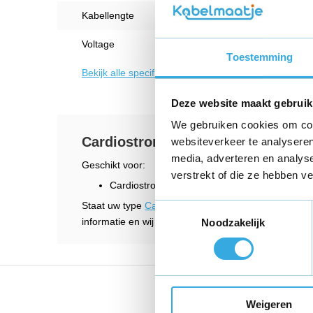
Kabellengte
1.5 M
Voltage
Toestemming
Bekijk alle specificaties
Deze website maakt gebruik
We gebruiken cookies om cont
Cardiostrong BX40 Ergometer opl
websiteverkeer te analyseren
media, adverteren en analys
Geschikt voor:
verstrekt of die ze hebben v
Cardiostrong BX40 Ergometer
Staat uw type
Cardiostrong hometrainer
er niet bij
Toestemmingsselectie
informatie en wij helpen u graag verder.
Noodzakelijk
Vandaag voor 18:00 bes
Weigeren