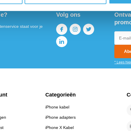
ie?
Volg ons
Ontva
promo
enservice staat voor je
Ab
* Lees hie
unt
Categorieën
C
iPhone kabel
ngen
iPhone adapters
jst
iPhone X Kabel