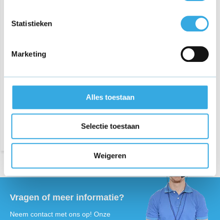
Statistieken
Crosstrainer Star Fit C100
Marketing
oplader
€ 21,95
Alles toestaan
Morgen in huis
Selectie toestaan
Weigeren
Vragen of meer informatie?
Neem contact met ons op! Onze