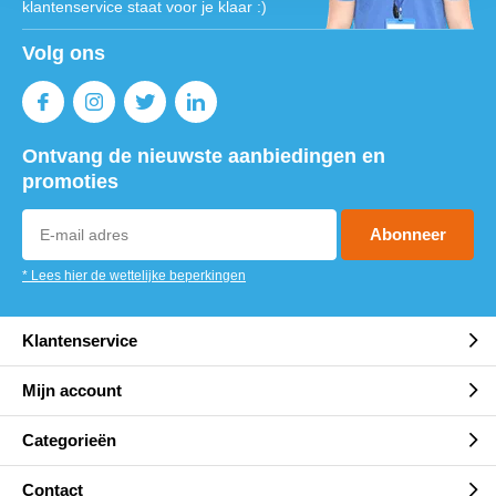
klantenservice staat voor je klaar :)
Volg ons
Ontvang de nieuwste aanbiedingen en
promoties
Abonneer
* Lees hier de wettelijke beperkingen
Klantenservice
Mijn account
Categorieën
Contact