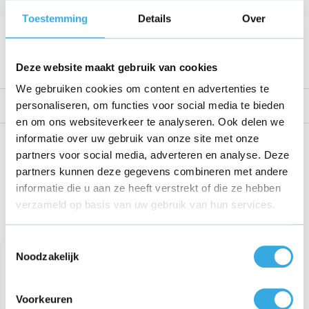
Kabellengte
1.5 Meter
Toestemming
Details
Over
Voltage
9 V
Bekijk alle specificaties
Deze website maakt gebruik van cookies
We gebruiken cookies om content en advertenties te
personaliseren, om functies voor social media te bieden
Reviews
en om ons websiteverkeer te analyseren. Ook delen we
informatie over uw gebruik van onze site met onze
Share this product!
partners voor social media, adverteren en analyse. Deze
partners kunnen deze gegevens combineren met andere
informatie die u aan ze heeft verstrekt of die ze hebben
verzameld op basis van uw gebruik van hun services.
Recent bekeken
Toestemmingsselectie
Noodzakelijk
Voorkeuren