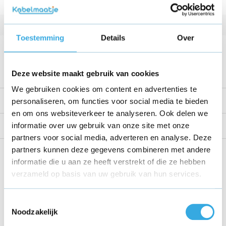
Vermogen
Kabellengte
1 Meter
Toestemming
Details
Over
Voltage
Bekijk alle specificaties
Deze website maakt gebruik van cookies
We gebruiken cookies om content en advertenties te
Productomschrijving
personaliseren, om functies voor social media te bieden
en om ons websiteverkeer te analyseren. Ook delen we
informatie over uw gebruik van onze site met onze
Reviews
partners voor social media, adverteren en analyse. Deze
partners kunnen deze gegevens combineren met andere
Share this product!
informatie die u aan ze heeft verstrekt of die ze hebben
verzameld op basis van uw gebruik van hun services.
Toestemmingsselectie
Noodzakelijk
Recent bekeken