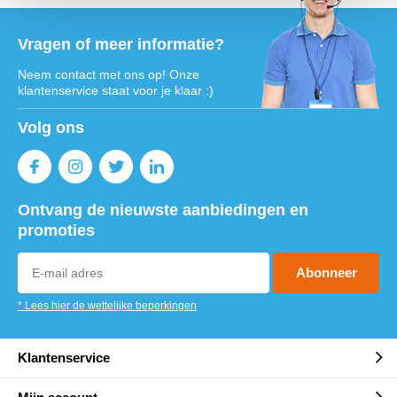
Vragen of meer informatie?
Neem contact met ons op! Onze
klantenservice staat voor je klaar :)
Volg ons
Ontvang de nieuwste aanbiedingen en
promoties
Abonneer
* Lees hier de wettelijke beperkingen
Klantenservice