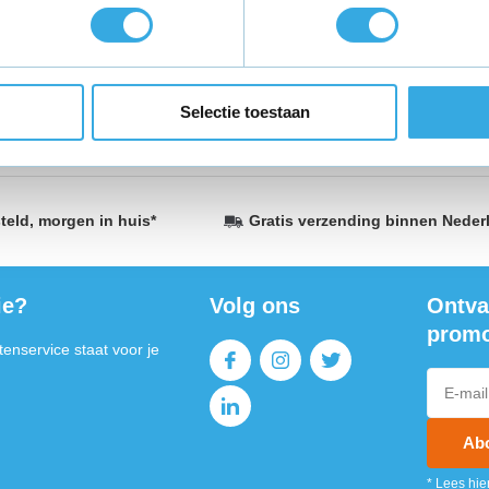
orzien van slimme beveiligingen, zodat je
Daarnaast worden de adapters standaard
t toch iets aan de hand zijn, staan wij
Selectie toestaan
teld,
morgen in huis
*
Gratis verzending
binnen Neder
ie?
Volg ons
Ontva
promo
enservice staat voor je
Ab
* Lees hie