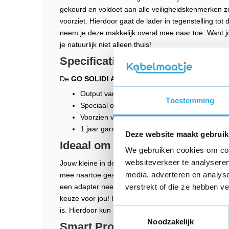
gekeurd en voldoet aan alle veiligheidskenmerken z
voorziet. Hierdoor gaat de lader in tegenstelling tot
neem je deze makkelijk overal mee naar toe. Want 
je natuurlijk niet alleen thuis!
Specificaties
De
GO SOLID! Alecto DVM-200MGS Adapter
besch
Output van 5V en 1A
Toestemming
Speciaal ontworpen voor de monitor Alecto
Voorzien van slimme beveiligingen
1 jaar garantie
Deze website maakt gebruik
Ideaal om mee te nemen
We gebruiken cookies om cont
websiteverkeer te analyseren
Jouw kleine in de gaten houden doe je niet alleen t
media, adverteren en analys
mee naartoe gesleept. Ben je jouw adapter ergens verg
een adapter neer bij jouw standaard oppasadres? 
verstrekt of die ze hebben v
keuze voor jou! Het ontwerp van de oplader is zo ont
is. Hierdoor kun je de oplader zonder moeite meene
Toestemmingsselectie
Noodzakelijk
Smart Protection System