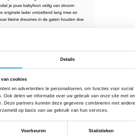
odat je jouw babyfoon veilig van stroom
 de originele lader ontzettend lang mee en
jouw kleine dreumes in de gaten houden doe
ikt over de volgende kenmerken:
Details
 DVM-200MGS
 van cookies
ent en advertenties te personaliseren, om functies voor social
. Ook delen we informatie over uw gebruik van onze site met on
huis, en vaak worden de babyfoons overal
e. Deze partners kunnen deze gegevens combineren met andere i
eten, is deze versleten, of leg je het liefst
Dan is deze GO SOLID! adapter de beste
erzameld op basis van uw gebruik van hun services.
wikkeld waardoor de oplader klein en licht
men op reis.
Voorkeuren
Statistieken