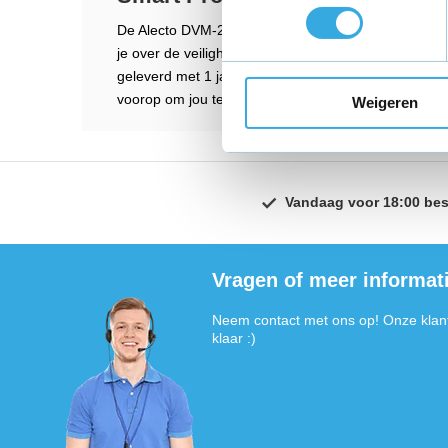
De Alecto DVM-200MGS adapter van GO SOLID! is vo
je over de veiligheid geen zorgen hoeft te maken. 
geleverd met 1 jaar garantie, dus mocht er onverhoop
voorop om jou te helpen!
Weigeren
Vandaag voor 18:00 bes
Vragen of meer informat
Neem contact met ons op! Onze klant
klaar :)