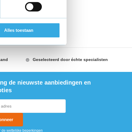
Alles toestaan
land
Geselecteerd door
échte specialisten
ng de nieuwste aanbiedingen en
ties
onneer
r de wettelijke beperkingen