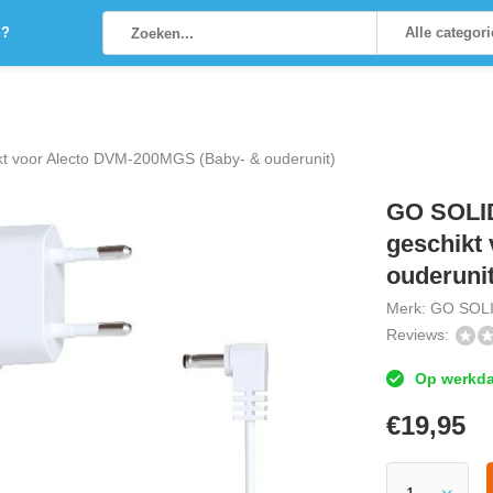
g?
Alle categor
kt voor Alecto DVM-200MGS (Baby- & ouderunit)
GO SOLID
geschikt
ouderunit
Merk:
GO SOLI
Reviews:
Op werkdag
€
19,95