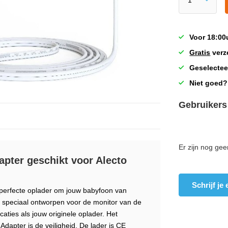
Voor 18:00
Gratis
verz
Geselectee
Niet goed?
Gebruikers
Er zijn nog gee
pter geschikt voor Alecto
Schrijf je
perfecte oplader om jouw babyfoon van
s speciaal ontworpen voor de monitor van de
ties als jouw originele oplader. Het
dapter is de veiligheid. De lader is CE