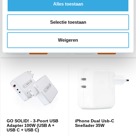
€ 14,05
€ 17,95
Alles toestaan
459 reviews
349 reviews
Aansluiting:
Lightning
Aansluiting:
Lightning
Selectie toestaan
Lengte:
1 Meter
Lengte:
2 Meter
Morgen in huis
Morgen in huis
Weigeren
GO SOLID! - 3-Poort USB
iPhone Dual Usb-C
Adapter 100W (USB A +
Snellader 35W
USB C + USB C)