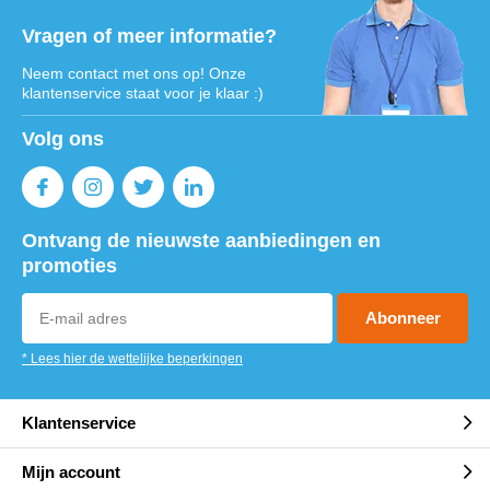
Vragen of meer informatie?
Neem contact met ons op! Onze
klantenservice staat voor je klaar :)
Volg ons
Ontvang de nieuwste aanbiedingen en
promoties
Abonneer
* Lees hier de wettelijke beperkingen
Klantenservice
Mijn account