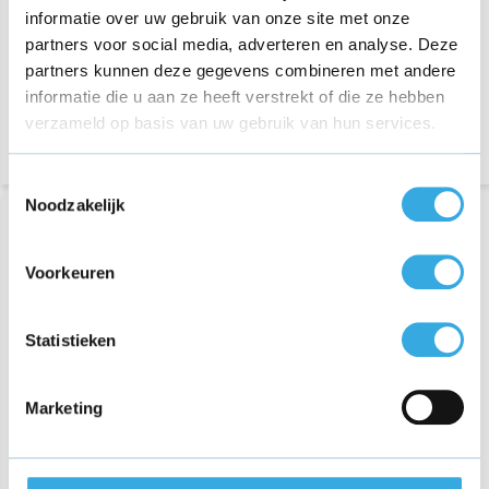
informatie over uw gebruik van onze site met onze
67 reviews
partners voor social media, adverteren en analyse. Deze
Morgen in huis
Aansluiting:
USB-A
partners kunnen deze gegevens combineren met andere
Vermogen:
5 Watt
informatie die u aan ze heeft verstrekt of die ze hebben
Morgen in huis
verzameld op basis van uw gebruik van hun services.
Toestemmingsselectie
Noodzakelijk
Voorkeuren
Statistieken
Marketing
iPhone & iPad kabel 1m
Originele iPhone & iPad
kabel 2m