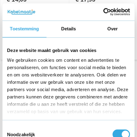
459 reviews
349 reviews
Aansluiting:
Lightning
Aansluiting:
Lightning
Lengte:
1 Meter
Lengte:
2 Meter
Toestemming
Details
Over
Bezorging op maandag of
Bezorging op maandag of
dinsdag
dinsdag
Deze website maakt gebruik van cookies
We gebruiken cookies om content en advertenties te
personaliseren, om functies voor social media te bieden
en om ons websiteverkeer te analyseren. Ook delen we
informatie over uw gebruik van onze site met onze
partners voor social media, adverteren en analyse. Deze
partners kunnen deze gegevens combineren met andere
informatie die u aan ze heeft verstrekt of die ze hebben
verzameld op basis van uw gebruik van hun services.
iPhone adapter 5W
GO SOLID! - 3-Poort USB
Toestemmingsselectie
Adapter 100W (USB A +
USB C + USB C)
Noodzakelijk