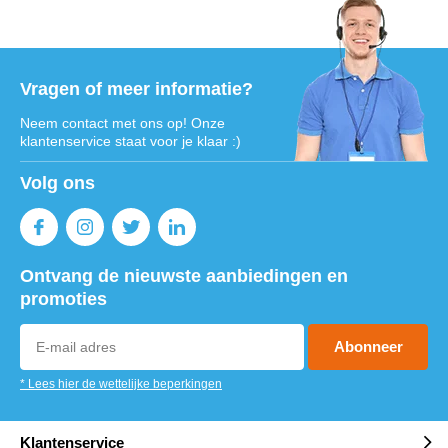
Vragen of meer informatie?
Neem contact met ons op! Onze
klantenservice staat voor je klaar :)
Volg ons
Ontvang de nieuwste aanbiedingen en
promoties
Abonneer
* Lees hier de wettelijke beperkingen
Klantenservice