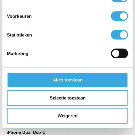
€ 14,95
€ 59,95
Voorkeuren
67 reviews
Bezorging op maandag of
Aansluiting:
USB-A
dinsdag
Vermogen:
5 Watt
Statistieken
Bezorging op maandag of
dinsdag
Marketing
Alles toestaan
Selectie toestaan
Weigeren
iPhone Dual Usb-C