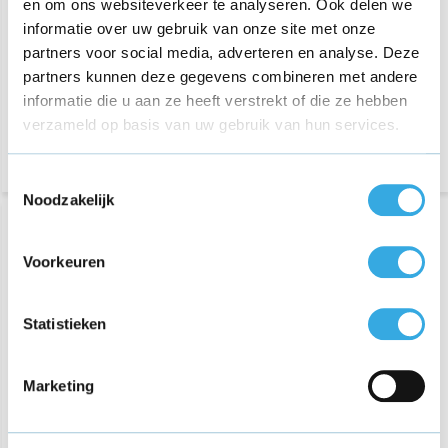
en om ons websiteverkeer te analyseren. Ook delen we
€ 18,75
€ 24,95
informatie over uw gebruik van onze site met onze
6 reviews
partners voor social media, adverteren en analyse. Deze
Morgen in huis
Aansluiting:
USB-C
partners kunnen deze gegevens combineren met andere
Lengte:
1 Meter
informatie die u aan ze heeft verstrekt of die ze hebben
Morgen in huis
verzameld op basis van uw gebruik van hun services.
Toestemmingsselectie
Noodzakelijk
Voorkeuren
Statistieken
Marketing
iPhone USB-C Fast
iPhone Dual Usb-C
Charger 20 Watt + USB-C
Snellader 35W
naar Lightning kabel 2
meter