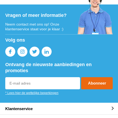
Vragen of meer informatie?
Neem contact met ons op! Onze
klantenservice staat voor je klaar :)
Volg ons
Ontvang de nieuwste aanbiedingen en
promoties
Abonneer
* Lees hier de wettelijke beperkingen
Klantenservice