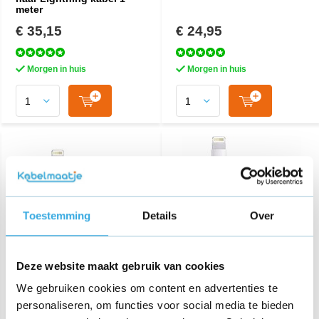
meter
€ 35,15
€ 24,95
Morgen in huis
Morgen in huis
Toestemming
Details
Over
Deze website maakt gebruik van cookies
Originele USB-C naar
USB-C naar Lightning
Lightning kabel 1M
kabel 2M
We gebruiken cookies om content en advertenties te
personaliseren, om functies voor social media te bieden