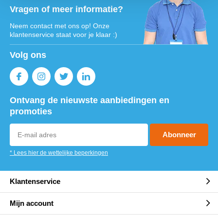
Vragen of meer informatie?
Neem contact met ons op! Onze
klantenservice staat voor je klaar :)
Volg ons
Ontvang de nieuwste aanbiedingen en
promoties
Abonneer
* Lees hier de wettelijke beperkingen
Klantenservice
Mijn account