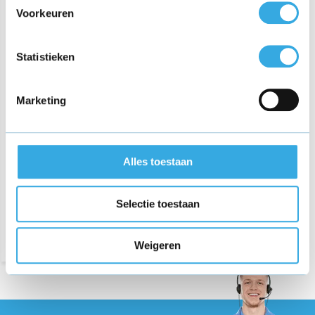
Voorkeuren
Statistieken
Marketing
Kettler crosstrainer Skylon
3 oplader
€ 21,95
Alles toestaan
Bezorging op maandag of
Selectie toestaan
dinsdag
Weigeren