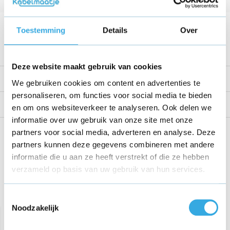
Kabellengte
1.5 Meter
Voltage
9 V
Toestemming
Details
Over
Bekijk alle specificaties
Deze website maakt gebruik van cookies
Productomschrijving
We gebruiken cookies om content en advertenties te
personaliseren, om functies voor social media te bieden
Reviews
en om ons websiteverkeer te analyseren. Ook delen we
informatie over uw gebruik van onze site met onze
Share this product!
partners voor social media, adverteren en analyse. Deze
partners kunnen deze gegevens combineren met andere
informatie die u aan ze heeft verstrekt of die ze hebben
verzameld op basis van uw gebruik van hun services.
Recent bekeken
Toestemmingsselectie
Noodzakelijk