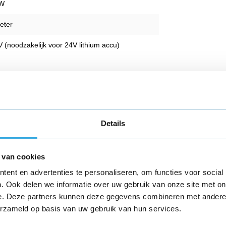
 W
eter
V (noodzakelijk voor 24V lithium accu)
vus torino easy
Details
 van cookies
ijn dat deze oplader alsnog geschikt is voor
ent en advertenties te personaliseren, om functies voor social
. Ook delen we informatie over uw gebruik van onze site met on
n:
e. Deze partners kunnen deze gegevens combineren met andere i
r voor jouw elektrische fiets aan gaat
erzameld op basis van uw gebruik van hun services.
e rekening mee moet houden. Om te beginnen