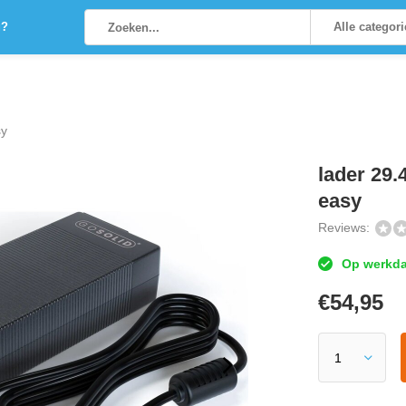
g?
Alle categor
sy
lader 29.
easy
Reviews:
Op werkdag
€
54,95