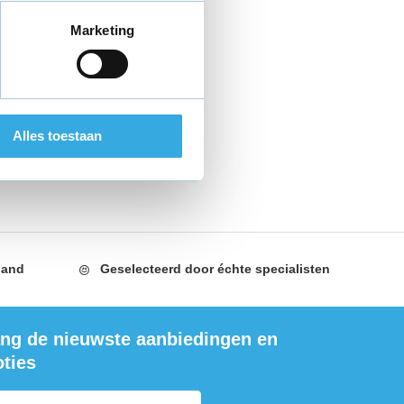
Marketing
Alles toestaan
land
Geselecteerd door
échte specialisten
ng de nieuwste aanbiedingen en
ties