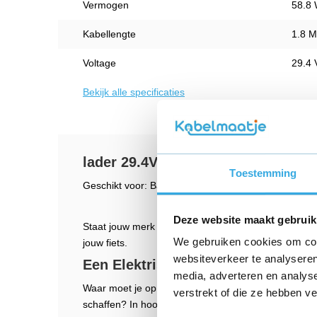
Vermogen
58.8
Kabellengte
1.8 M
Voltage
29.4 
Bekijk alle specificaties
lader 29.4V 2A geschikt voor Bata
Toestemming
Geschikt voor: Batavus torino easy
Deze website maakt gebruik
Staat jouw merk of model hier niet tussen? Het kan z
We gebruiken cookies om cont
jouw fiets.
websiteverkeer te analyseren
Een Elektrische fiets oplader kope
media, adverteren en analys
Waar moet je op letten wanneer je een nieuwe oplade
verstrekt of die ze hebben v
schaffen? In hoofdlijnen zijn er drie zaken waar j