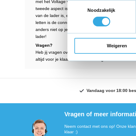
met het Voltage van de lader. Dit dient altijd overee
Toestemmingsselectie
tweede aspect is het aantal Ampere van de lader. H
Noodzakelijk
van de lader is, en dus hoe snel jouw fiets wordt op
letten is de connector (of de plug). Deze moet natu
anders niet op je fiets aan kunt sluiten. Komen al d
lader!
Vragen?
Weigeren
Heb jij vragen over de E-bike Acculader? Dan kun je 
altijd voor je klaar en zullen de vragen dan ook sne
Vandaag voor 18:00 bes
Vragen of meer informat
Neem contact met ons op! Onze klant
klaar :)