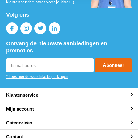
klantenservice staat voor je klaar :)
Volg ons
Ontvang de nieuwste aanbiedingen en
promoties
Abonneer
* Lees hier de wettelijke beperkingen
Klantenservice
Mijn account
Categorieën
Contact