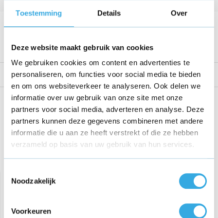
Kabellengte
250 CM
Toestemming
Details
Over
Voltage
54.6 V
Bekijk alle specificaties
Deze website maakt gebruik van cookies
We gebruiken cookies om content en advertenties te
personaliseren, om functies voor social media te bieden
Reviews
en om ons websiteverkeer te analyseren. Ook delen we
informatie over uw gebruik van onze site met onze
Share this product!
partners voor social media, adverteren en analyse. Deze
partners kunnen deze gegevens combineren met andere
informatie die u aan ze heeft verstrekt of die ze hebben
verzameld op basis van uw gebruik van hun services.
Recent bekeken
Toestemmingsselectie
Noodzakelijk
Voorkeuren