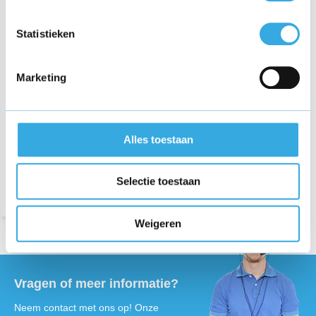
Statistieken
MATE X 750W Electrische
Marketing
Fiets oplader
€ 49,95
Alles toestaan
Morgen in huis
Selectie toestaan
Weigeren
Vragen of meer informatie?
Neem contact met ons op! Onze