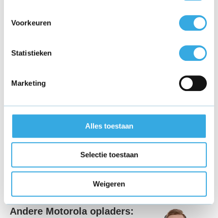
afbeelding klikken en dan zie je hoe het er precies uit ziet. Ook
zie je dan nog de specificaties en dan weet je ook zeker wat je
Voorkeuren
gaat bestellen. Als je er vragen over hebt dan staan wij voor je
klaar om met je mee te kijken en je vragen te beantwoorden.
Statistieken
Online Motorola Moto G8 Plus oplader
bestellen
Marketing
Met een paar drukken op de knop kun je hier direct online jouw
Motorola Moto G8 Plus oplader bestellen. Weet je al wat onze
voordelen zijn? Om te beginnen zorgen wij altijd voor kwaliteit,
Alles toestaan
originele producten en scherpe prijzen! Maar er zijn nog meer
voordelen, want als je vandaag voor 18.00 uur je bestelling hebt
geplaatst, dan heb je je oplader morgen al binnen. Het product
Selectie toestaan
wordt gratis verzonden en de producten zijn allemaal
geselecteerd door specialisten. Als je vragen hebt staat onze
Weigeren
klantenservice voor je klaar.
Andere Motorola opladers: