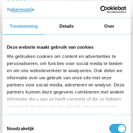
Bezorging op maandag of
Bezorging op maandag of
dinsdag
dinsdag
Toestemming
Details
Over
Wil je graag een nieuwe Motorola Moto G8 Plus oplader
Deze website maakt gebruik van cookies
bestellen? Dit is snel mogelijk bij Kabelmaatje.nl. Het kan zijn dat
We gebruiken cookies om content en advertenties te
je huidige oplader het niet goed meer doet, of je wil er eentje
personaliseren, om functies voor social media te bieden
extra hebben liggen. Een goede keuze, want je hebt ze al voor
en om ons websiteverkeer te analyseren. Ook delen we
een heel scherpe prijs bij ons. Maar ook wanneer je veel
informatie over uw gebruik van onze site met onze
onderweg bent is het fijn om goed bereikbaar te zijn en je
partners voor social media, adverteren en analyse. Deze
toestel altijd op te kunnen laden.
partners kunnen deze gegevens combineren met andere
informatie die u aan ze heeft verstrekt of die ze hebben
Ruim assortiment Motorola Moto G8
verzameld op basis van uw gebruik van hun services.
Plus opladers
Toestemmingsselectie
Het ruime assortiment Motorola Moto G8 Plus opladers kun je
Noodzakelijk
bij ons bekijken op deze pagina. Je kunt eenvoudig op de