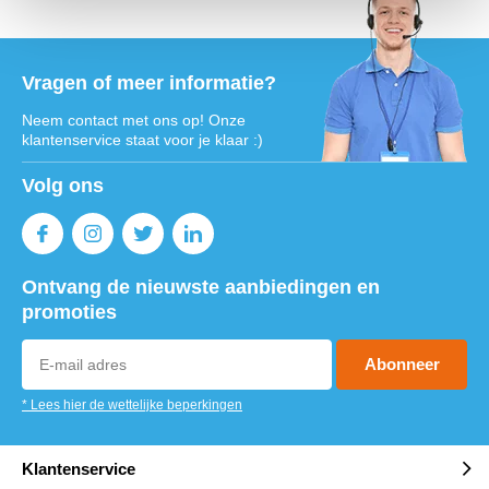
Vragen of meer informatie?
Neem contact met ons op! Onze
klantenservice staat voor je klaar :)
Volg ons
Ontvang de nieuwste aanbiedingen en
promoties
Abonneer
* Lees hier de wettelijke beperkingen
Klantenservice