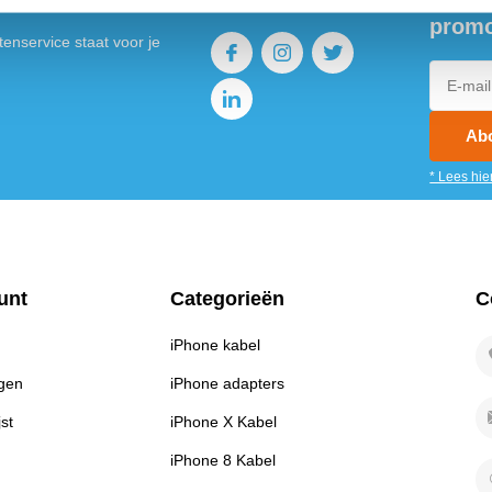
promo
enservice staat voor je
Ab
* Lees hie
unt
Categorieën
C
iPhone kabel
ngen
iPhone adapters
jst
iPhone X Kabel
iPhone 8 Kabel