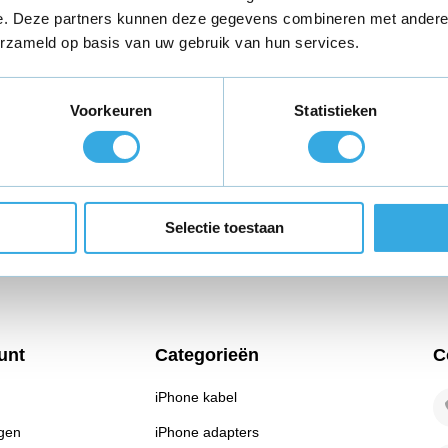
teld,
morgen in huis
*
Gratis verzending
binnen Neder
e. Deze partners kunnen deze gegevens combineren met andere i
erzameld op basis van uw gebruik van hun services.
ie?
Volg ons
Ontva
promo
Voorkeuren
Statistieken
enservice staat voor je
Ab
Selectie toestaan
* Lees hie
unt
Categorieën
C
iPhone kabel
ngen
iPhone adapters