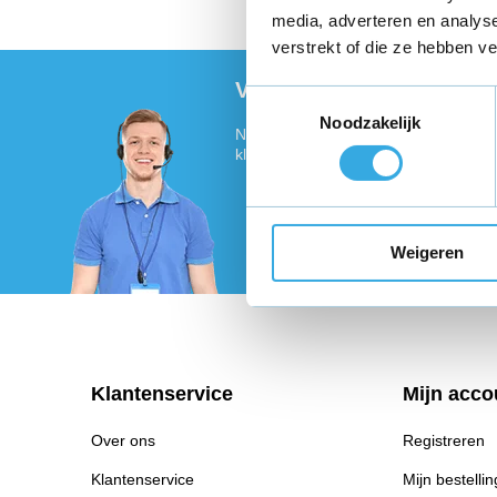
Vandaag voor 18:00 bes
media, adverteren en analys
verstrekt of die ze hebben v
Vragen of meer informat
Toestemmingsselectie
Noodzakelijk
Neem contact met ons op! Onze klant
klaar :)
Weigeren
Klantenservice
Mijn acco
Over ons
Registreren
Klantenservice
Mijn bestelli