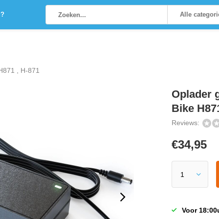
g?
Alle categor
 H871 , H-871
Oplader 
Bike H871
Reviews:
€
34,95
Voor 18:00