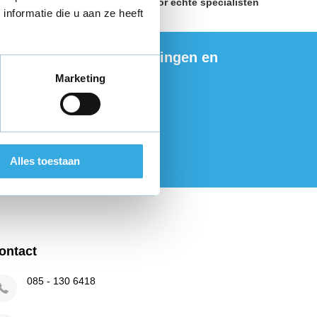
land
Geselecteerd door
échte specialisten
nformatie die u aan ze heeft
ng de nieuwste aanbiedingen en
ties
Marketing
onneer
Alles toestaan
r de wettelijke beperkingen
ontact
085 - 130 6418