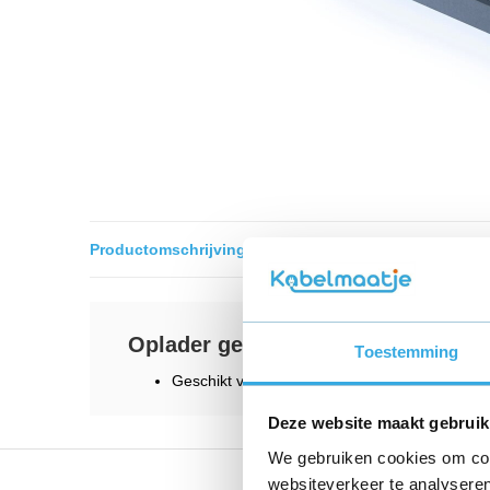
Productomschrijving
Oplader geschikt voor BH Fitness 
Toestemming
Geschikt voor BH Fitness Carbon Bike H871 ,
Deze website maakt gebruik
We gebruiken cookies om cont
websiteverkeer te analyseren