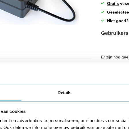
Gratis
verz
Geselectee
Niet goed?
Gebruikers
Er zijn nog gee
Schrijf je
Carbon Bike H871 , H-871
Details
 H-871
 van cookies
ent en advertenties te personaliseren, om functies voor social
. Ook delen we informatie over uw gebruik van onze site met on