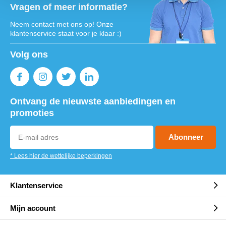
Vragen of meer informatie?
Neem contact met ons op! Onze
klantenservice staat voor je klaar :)
Volg ons
Ontvang de nieuwste aanbiedingen en
promoties
Abonneer
* Lees hier de wettelijke beperkingen
Klantenservice
Mijn account