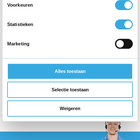
Voorkeuren
Statistieken
Marketing
Oplader geschikt voor
Veloretti Ivy 2 (two)
Electrische Fiets (3 pins)
Alles toestaan
€ 54,95
Selectie toestaan
Morgen in huis
Weigeren