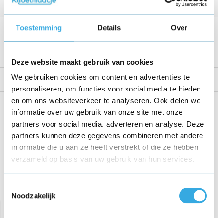
Kabellengte
1 Meter
Voltage
15 V
Toestemming
Details
Over
Bekijk alle specificaties
Deze website maakt gebruik van cookies
We gebruiken cookies om content en advertenties te
Productomschrijving
personaliseren, om functies voor social media te bieden
en om ons websiteverkeer te analyseren. Ook delen we
Reviews
informatie over uw gebruik van onze site met onze
partners voor social media, adverteren en analyse. Deze
Share this product!
partners kunnen deze gegevens combineren met andere
informatie die u aan ze heeft verstrekt of die ze hebben
verzameld op basis van uw gebruik van hun services.
Toestemmingsselectie
Recent bekeken
Noodzakelijk