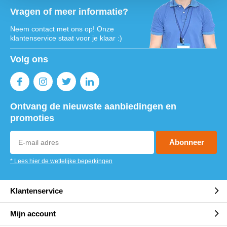
Vragen of meer informatie?
Neem contact met ons op! Onze
klantenservice staat voor je klaar :)
Volg ons
Ontvang de nieuwste aanbiedingen en
promoties
Abonneer
* Lees hier de wettelijke beperkingen
Klantenservice
Mijn account