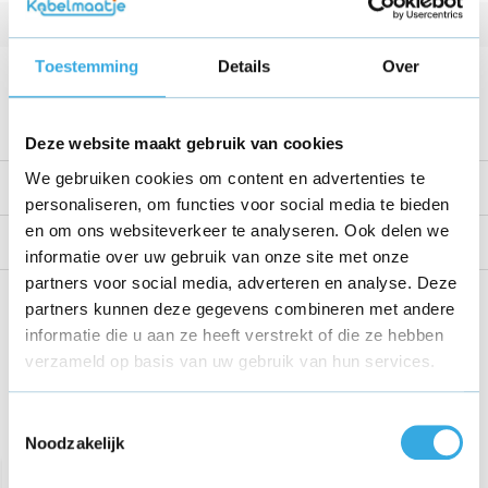
Kabellengte
1 Meter
Toestemming
Details
Over
Voltage
5 V
Bekijk alle specificaties
Deze website maakt gebruik van cookies
We gebruiken cookies om content en advertenties te
Productomschrijving
personaliseren, om functies voor social media te bieden
en om ons websiteverkeer te analyseren. Ook delen we
Reviews
informatie over uw gebruik van onze site met onze
partners voor social media, adverteren en analyse. Deze
Share this product!
partners kunnen deze gegevens combineren met andere
informatie die u aan ze heeft verstrekt of die ze hebben
verzameld op basis van uw gebruik van hun services.
Toestemmingsselectie
Recent bekeken
Noodzakelijk