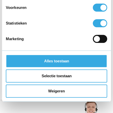
Voorkeuren
Statistieken
Marketing
Oplader voor Luvion Icon
Deluxe
Alles toestaan
€ 19,95
Selectie toestaan
Bezorging op maandag of
dinsdag
Weigeren