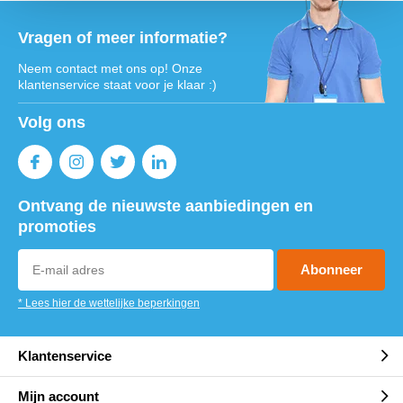
Vragen of meer informatie?
Neem contact met ons op! Onze
klantenservice staat voor je klaar :)
Volg ons
Ontvang de nieuwste aanbiedingen en
promoties
Abonneer
* Lees hier de wettelijke beperkingen
Klantenservice
Mijn account