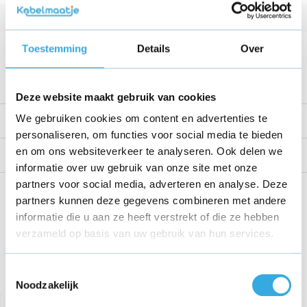
Kabellengte
2 Meter
Voltage
15 V
Toestemming
Details
Over
Bekijk alle specificaties
Deze website maakt gebruik van cookies
We gebruiken cookies om content en advertenties te
Productomschrijving
personaliseren, om functies voor social media te bieden
en om ons websiteverkeer te analyseren. Ook delen we
Reviews
informatie over uw gebruik van onze site met onze
partners voor social media, adverteren en analyse. Deze
Share this product!
partners kunnen deze gegevens combineren met andere
informatie die u aan ze heeft verstrekt of die ze hebben
verzameld op basis van uw gebruik van hun services.
Toestemmingsselectie
Recent bekeken
Noodzakelijk